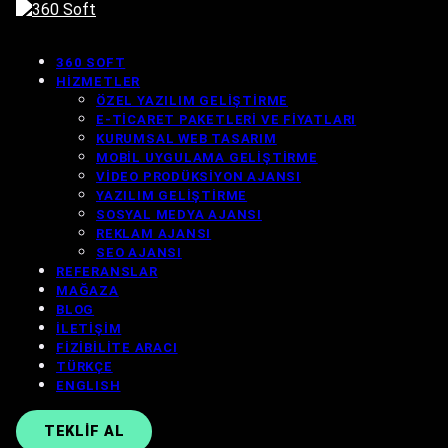
360 SOFT
HIZMETLER
ÖZEL YAZILIM GELIŞTIRME
E-TICARET PAKETLERI VE FIYATLARI
KURUMSAL WEB TASARIM
MOBIL UYGULAMA GELIŞTIRME
VIDEO PRODÜKSIYON AJANSI
YAZILIM GELIŞTIRME
SOSYAL MEDYA AJANSI
REKLAM AJANSI
SEO AJANSI
REFERANSLAR
MAĞAZA
BLOG
İLETIŞIM
FIZIBILITE ARACI
TÜRKÇE
ENGLISH
TEKLIF AL