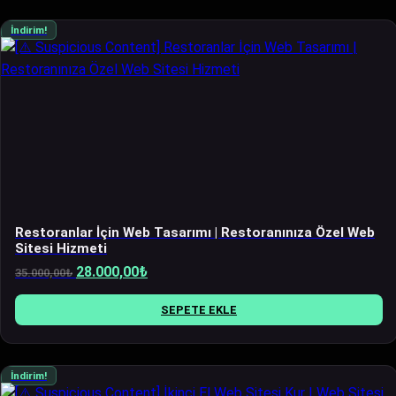
İndirim!
Restoranlar İçin Web Tasarımı | Restoranınıza Özel Web
Sitesi Hizmeti
Orijinal
Şu
28.000,00
₺
35.000,00
₺
fiyat:
andaki
35.000,00₺.
fiyat:
SEPETE EKLE
28.000,00₺.
İndirim!