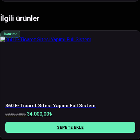
İlgili ürünler
İndirim!
360 E-Ticaret Sitesi Yapımı Full Sistem
Orijinal
Şu
34.000,00
₺
38.000,00
₺
fiyat:
andaki
38.000,00₺.
fiyat:
SEPETE EKLE
34.000,00₺.