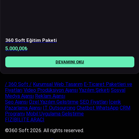
360 Soft Eğitim Paketi
5.000,00
₺
DEVAMINI OKU
/ 360 Soft /
Kurumsal Web Tasarım
E-Ticaret Paketleri ve
Fiyatları
Video Prodüksiyon Ajansı
Yazılım Şirketi
Sosyal
Medya Ajansı
Reklam Ajansı
Seo Ajansı
Özel Yazılım Geliştirme
SEO Fiyatları
İçerik
Pazarlama Ajansı
IT Outsourcing
Chatbot WhatsApp
CRM
Programı
Mobil Uygulama Geliştirme
FİZİBİLİTE ARACI
©360 Soft 2026. All rights reserved.