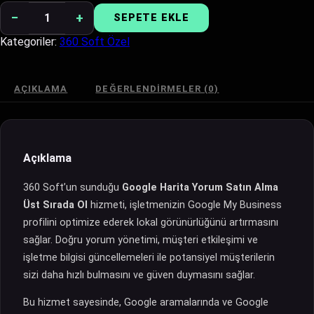
−
+
SEPETE EKLE
Google
Harita
Kategoriler:
360 Soft Özel
Yorum
Satın
Alma
AÇIKLAMA
DEĞERLENDIRMELER (0)
Üst
Sırada
Ol
adet
Açıklama
360 Soft’un sunduğu
Google Harita Yorum Satın Alma
Üst Sırada Ol
hizmeti, işletmenizin Google My Business
profilini optimize ederek lokal görünürlüğünü artırmasını
sağlar. Doğru yorum yönetimi, müşteri etkileşimi ve
işletme bilgisi güncellemeleri ile potansiyel müşterilerin
sizi daha hızlı bulmasını ve güven duymasını sağlar.
Bu hizmet sayesinde, Google aramalarında ve Google