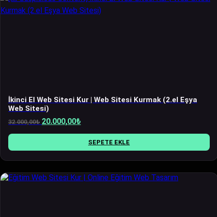
İkinci El Web Sitesi Kur | Web Sitesi Kurmak (2.el Eşya
Web Sitesi)
Orijinal
Şu
20.000,00
₺
32.000,00
₺
fiyat:
andaki
32.000,00₺.
fiyat:
SEPETE EKLE
20.000,00₺.