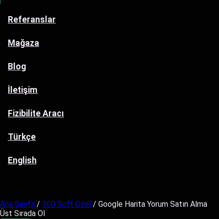
Referanslar
Mağaza
Blog
İletişim
Fizibilite Aracı
Türkçe
English
Ana Sayfa
/
360 Soft Özel
/ Google Harita Yorum Satın Alma
Üst Sırada Ol