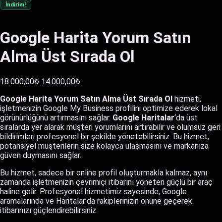
İndirim!
Google Harita Yorum Satın
Alma Üst Sırada Ol
Orijinal
Şu
18.000,00
₺
14.000,00
₺
fiyat:
andaki
Google Harita Yorum Satın Alma Üst Sırada Ol
hizmeti,
18.000,00₺.
fiyat:
işletmenizin Google My Business profilini optimize ederek lokal
14.000,00₺.
görünürlüğünü artırmasını sağlar.
Google Haritalar
‘da üst
sıralarda yer alarak müşteri yorumlarını artırabilir ve olumsuz geri
bildirimleri profesyonel bir şekilde yönetebilirsiniz. Bu hizmet,
potansiyel müşterilerin size kolayca ulaşmasını ve markanıza
güven duymasını sağlar.
Bu hizmet, sadece bir online profil oluşturmakla kalmaz, aynı
zamanda işletmenizin çevrimiçi itibarını yöneten güçlü bir araç
haline gelir. Profesyonel hizmetimiz sayesinde, Google
aramalarında ve Haritalar’da rakiplerinizin önüne geçerek
itibarınızı güçlendirebilirsiniz.