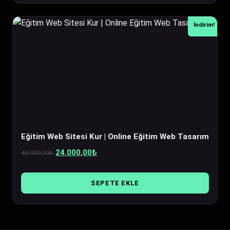
İndirim!
Eğitim Web Sitesi Kur | Online Eğitim Web Tasarım
Orijinal
Şu
24.000,00
₺
48.000,00
₺
fiyat:
andaki
48.000,00₺.
fiyat:
SEPETE EKLE
24.000,00₺.