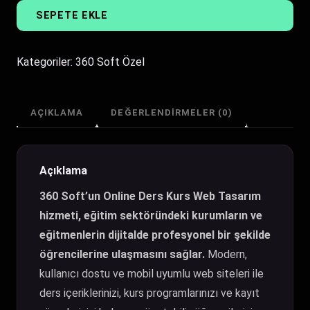
Ders
SEPETE EKLE
Kurs
Web
Tasarım
Kategoriler:
360 Soft Özel
adet
AÇIKLAMA
DEĞERLENDIRMELER (0)
Açıklama
360 Soft’un Online Ders Kurs Web Tasarım
hizmeti, eğitim sektöründeki kurumların ve
eğitmenlerin dijitalde profesyonel bir şekilde
öğrencilerine ulaşmasını sağlar.
Modern,
kullanıcı dostu ve mobil uyumlu web siteleri ile
ders içeriklerinizi, kurs programlarınızı ve kayıt