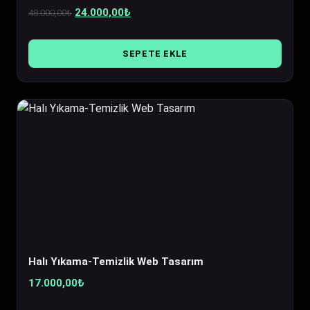
Orijinal
Şu
24.000,00
₺
48.000,00
₺
fiyat:
andaki
48.000,00₺.
fiyat:
SEPETE EKLE
24.000,00₺.
Halı Yıkama-Temizlik Web Tasarım
17.000,00
₺