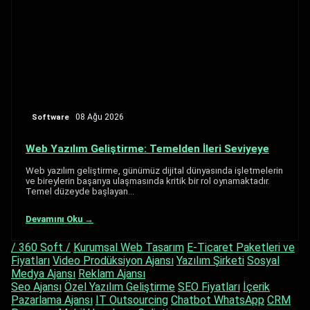
Software
08 Ağu 2026
Web Yazılım Geliştirme: Temelden İleri Seviyeye
Web yazılım geliştirme, günümüz dijital dünyasında işletmelerin
ve bireylerin başarıya ulaşmasında kritik bir rol oynamaktadır.
Temel düzeyde başlayan…
Devamını Oku →
/ 360 Soft /
Kurumsal Web Tasarım
E-Ticaret Paketleri ve
Fiyatları
Video Prodüksiyon Ajansı
Yazılım Şirketi
Sosyal
Medya Ajansı
Reklam Ajansı
Seo Ajansı
Özel Yazılım Geliştirme
SEO Fiyatları
İçerik
Pazarlama Ajansı
IT Outsourcing
Chatbot WhatsApp
CRM