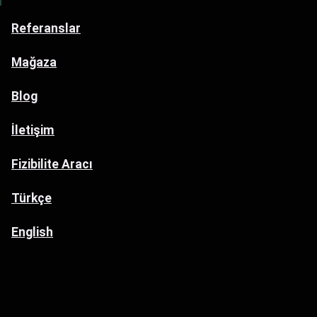
Referanslar
Mağaza
Blog
İletişim
Fizibilite Aracı
Türkçe
English