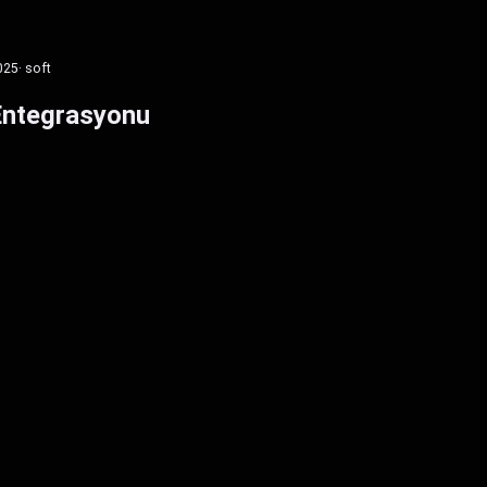
025
· soft
Entegrasyonu