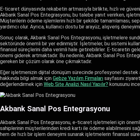
E-ticaret dünyasında rekabetin artmasıyla birlikte, hızlı ve güve
Akbank Sanal Pos Entegrasyonu, bu talebe yanıt verirken, işletme
Müşterilerin ödeme işlemlerini hızlı bir şekilde tamamlaması, sepe
yardımcı olur. Ayrıca, kullanıcı dostu bir arayüz, alışveriş deneyimin
Sonuç olarak, Akbank Sanal Pos Entegrasyonu, işletmelere sunduğu
sektöründe önemli bir yer edinmiştir. İşletmeler, bu sistemi kull
finansal süreçlerini daha verimli hale getirebilirler. E-ticaretin g
önemi giderek artmaktadır. Bu nedenle, Akbank Sanal Pos Entegra
gereken bir çözüm olarak öne çıkmaktadır.
Eğer işletmenizin dijital dönüşüm sürecinde profesyonel destek arı
hakkında bilgi almak için
Gebze Yazılım Firmaları
sayfasını ziyaret
değerlendirmek için
Web Site Analizi Nasıl Yapılır?
konusunu incel
Akbank Sanal Pos Entegrasyonu
Akbank Sanal Pos Entegrasyonu, e-ticaret işletmeleri için önem
sahiplerinin müşterilerinden kredi kartı ile ödeme alabilmesini s
hem de hızlı bir işlem deneyimi sunarak işletmelerin finansal süreçl