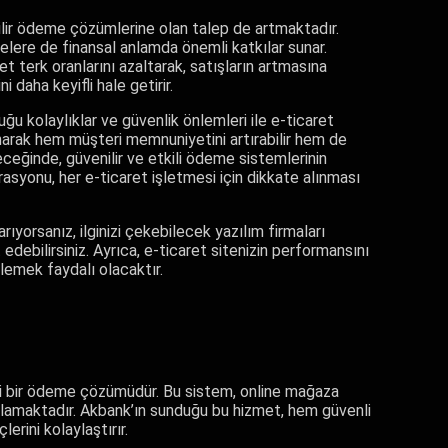
nilir ödeme çözümlerine olan talep de artmaktadır.
lere de finansal anlamda önemli katkılar sunar.
t terk oranlarını azaltarak, satışların artmasına
i daha keyifli hale getirir.
 kolaylıklar ve güvenlik önlemleri ile e-ticaret
anarak hem müşteri memnuniyetini artırabilir hem de
eleceğinde, güvenilir ve etkili ödeme sistemlerinin
syonu, her e-ticaret işletmesi için dikkate alınması
yorsanız, ilginizi çekebilecek yazılım firmaları
 edebilirsiniz. Ayrıca, e-ticaret sitenizin performansını
emek faydalı olacaktır.
li bir ödeme çözümüdür. Bu sistem, online mağaza
ağlamaktadır. Akbank’ın sunduğu bu hizmet, hem güvenli
erini kolaylaştırır.