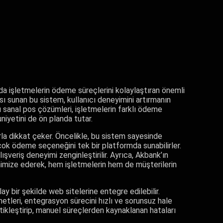
a işletmelerin ödeme süreçlerini kolaylaştıran önemli
pısı sunan bu sistem, kullanıcı deneyimini artırmanın
ğu sanal pos çözümleri, işletmelerin farklı ödeme
iyetini de ön planda tutar.
la dikkat çeker. Öncelikle, bu sistem sayesinde
 birçok ödeme seçeneğini tek bir platformda sunabilirler.
veriş deneyimi zenginleştirilir. Ayrıca, Akbank’ın
 minimize ederek, hem işletmelerin hem de müşterilerin
 bir şekilde web sitelerine entegre edilebilir.
etleri, entegrasyon sürecini hızlı ve sorunsuz hale
atikleştirip, manuel süreçlerden kaynaklanan hataları