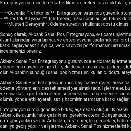
Entegrasyon sürecinde dikkat edilmesi gereken bazı noktalar şunl
– **Güvenlik Protokolleri**: Entegrasyon sırasında güvenlik stand
– **Destek Altyapısı**: İşletmenin, olası sorunlar için teknik dest
– **Müşteri Deneyimi**: Ödeme sürecinin kullanıcı dostu olması, 
Sonuç olarak, Akbank Sanal Pos Entegrasyonu, e-ticaret işletmeler
avantajlarından yararlanmak ve entegrasyonu sağlamak için prof
katkı sağlayacaktır. Ayrıca, web sitenizin performansını artırmak 
incelemenizi öneririz.
Akbank Sanal Pos Entegrasyonu, günümüzde e-ticaret işletmeleri i
ödemelerin güvenli ve hızlı bir şekilde yapılmasını sağlarken, iş
olur. Akbank’ın sunduğu sanal pos hizmetleri, kullanıcı dostu ara
Akbank Sanal Pos Entegrasyonu’nun başlıca avantajları arasında dü
ödeme yöntemlerini desteklemesi yer almaktadır. İşletmeler, bu e
ve sanal kart gibi farklı ödeme seçeneklerini müşterilerine sunabil
olumlu yönde etkileyerek, satış hacminin artmasına katkı sağlar.
Entegrasyon süreci genellikle birkaç aşamadan oluşur. İlk olarak
Akbank ile uyumlu hale getirilmesi gerekmektedir. Bu aşamada, yazı
entegrasyonları yapılır. Ardından, test süreçleri gerçekleştirilere
canlıya geçiş yapılır ve işletme, Akbank Sanal Pos hizmetlerini ku