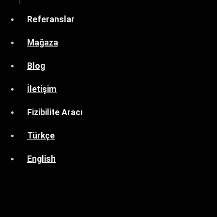
Referanslar
Mağaza
Blog
İletişim
Fizibilite Aracı
Türkçe
English