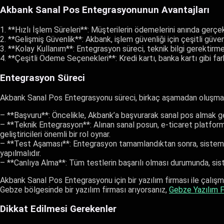
Akbank Sanal Pos Entegrasyonunun Avantajları
1. **Hızlı İşlem Süreleri**: Müşterilerin ödemelerini anında gerçek
2. **Gelişmiş Güvenlik**: Akbank, işlem güvenliği için çeşitli güvenli
3. **Kolay Kullanım**: Entegrasyon süreci, teknik bilgi gerektir
4. **Çeşitli Ödeme Seçenekleri**: Kredi kartı, banka kartı gibi f
Entegrasyon Süreci
Akbank Sanal Pos Entegrasyonu süreci, birkaç aşamadan oluşmak
– **Başvuru**: Öncelikle, Akbank’a başvurarak sanal pos almak 
– **Teknik Entegrasyon**: Alınan sanal posun, e-ticaret platfor
geliştiricileri önemli bir rol oynar.
– **Test Aşaması**: Entegrasyon tamamlandıktan sonra, sistemin
yapılmalıdır.
– **Canlıya Alma**: Tüm testlerin başarılı olması durumunda, siste
Akbank Sanal Pos Entegrasyonu için bir yazılım firması ile çalışma
Gebze bölgesinde bir yazılım firması arıyorsanız,
Gebze Yazılım F
Dikkat Edilmesi Gerekenler