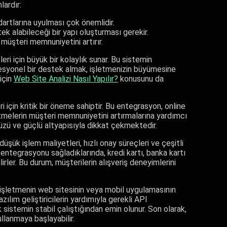
ardır:
artlarına uyulması çok önemlidir.
ek alabileceği bir yapı oluşturması gerekir.
müşteri memnuniyetini artırır.
i için büyük bir kolaylık sunar. Bu sistemin
esyonel bir destek almak, işletmenizin büyümesine
için
Web Site Analizi Nasıl Yapılır?
konusunu da
çin kritik bir öneme sahiptir. Bu entegrasyon, online
letmelerin müşteri memnuniyetini artırmalarına yardımcı
yüzü ve güçlü altyapısıyla dikkat çekmektedir.
şük işlem maliyetleri, hızlı onay süreçleri ve çeşitli
ntegrasyonu sağladıklarında, kredi kartı, banka kartı
irler. Bu durum, müşterilerin alışveriş deneyimlerini
, işletmenin web sitesinin veya mobil uygulamasının
lım geliştiricilerin yardımıyla gerekli API
k sistemin stabil çalıştığından emin olunur. Son olarak,
llanmaya başlayabilir.