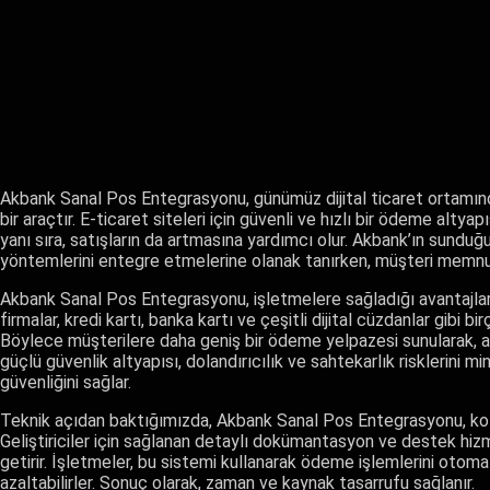
Akbank Sanal Pos Entegrasyonu, günümüz dijital ticaret ortamınd
bir araçtır. E-ticaret siteleri için güvenli ve hızlı bir ödeme altya
yanı sıra, satışların da artmasına yardımcı olur. Akbank’ın sundu
yöntemlerini entegre etmelerine olanak tanırken, müşteri memnun
Akbank Sanal Pos Entegrasyonu, işletmelere sağladığı avantajlar
firmalar, kredi kartı, banka kartı ve çeşitli dijital cüzdanlar gibi
Böylece müşterilere daha geniş bir ödeme yelpazesi sunularak, alış
güçlü güvenlik altyapısı, dolandırıcılık ve sahtekarlık risklerini
güvenliğini sağlar.
Teknik açıdan baktığımızda, Akbank Sanal Pos Entegrasyonu, kolay
Geliştiriciler için sağlanan detaylı dokümantasyon ve destek hizm
getirir. İşletmeler, bu sistemi kullanarak ödeme işlemlerini otom
azaltabilirler. Sonuç olarak, zaman ve kaynak tasarrufu sağlanır.