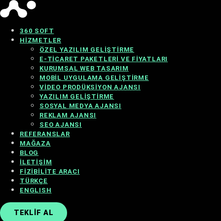
360 SOFT
HIZMETLER
ÖZEL YAZILIM GELIŞTIRME
E-TICARET PAKETLERI VE FIYATLARI
KURUMSAL WEB TASARIM
MOBIL UYGULAMA GELIŞTIRME
VIDEO PRODÜKSIYON AJANSI
YAZILIM GELIŞTIRME
SOSYAL MEDYA AJANSI
REKLAM AJANSI
SEO AJANSI
REFERANSLAR
MAĞAZA
BLOG
İLETIŞIM
FIZIBILITE ARACI
TÜRKÇE
ENGLISH
TEKLIF AL