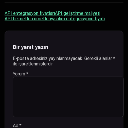
API entegrasyon fiyatları
API geliştirme maliyeti
API hizmetleri ücretleri
yazılım entegrasyonu fiyatı
Bir yanıt yazın
E-posta adresiniz yayınlanmayacak.
Gerekli alanlar
*
ile işaretlenmişlerdir
Yorum
*
Ad
*