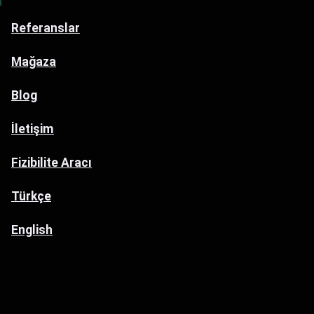
Referanslar
Mağaza
Blog
İletişim
Fizibilite Aracı
Türkçe
English