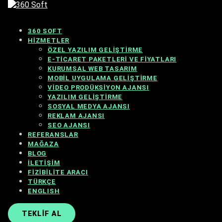
360 SOFT
HIZMETLER
ÖZEL YAZILIM GELIŞTIRME
E-TICARET PAKETLERI VE FIYATLARI
KURUMSAL WEB TASARIM
MOBIL UYGULAMA GELIŞTIRME
VIDEO PRODÜKSIYON AJANSI
YAZILIM GELIŞTIRME
SOSYAL MEDYA AJANSI
REKLAM AJANSI
SEO AJANSI
REFERANSLAR
MAĞAZA
BLOG
İLETIŞIM
FIZIBILITE ARACI
TÜRKÇE
ENGLISH
TEKLIF AL