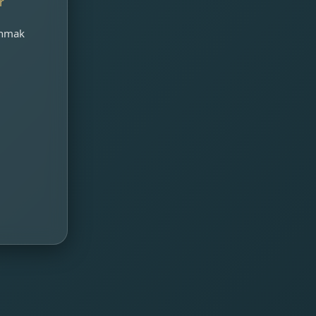
r
unmak