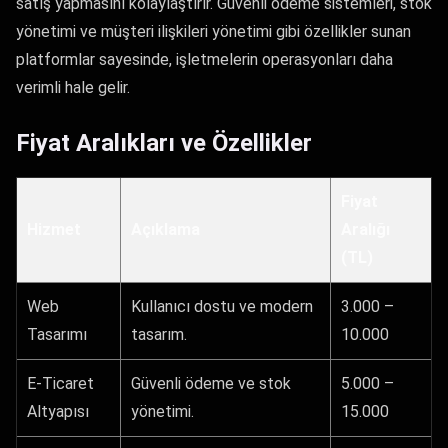
satış yapmasını kolaylaştırır. Güvenli ödeme sistemleri, stok
yönetimi ve müşteri ilişkileri yönetimi gibi özellikler sunan
platformlar sayesinde, işletmelerin operasyonları daha
verimli hale gelir.
Fiyat Aralıkları ve Özellikler
Fiyat
Hizmet
Açıklama
Aralığı
(TL)
Web
Kullanıcı dostu ve modern
3.000 –
Tasarımı
tasarım.
10.000
E-Ticaret
Güvenli ödeme ve stok
5.000 –
Altyapısı
yönetimi.
15.000