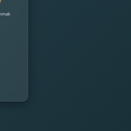
r
unmak