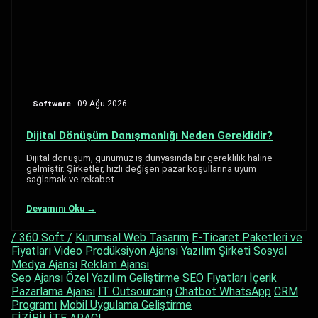
Software
09 Ağu 2026
Dijital Dönüşüm Danışmanlığı Neden Gereklidir?
Dijital dönüşüm, günümüz iş dünyasında bir gereklilik haline
gelmiştir. Şirketler, hızlı değişen pazar koşullarına uyum
sağlamak ve rekabet…
Devamını Oku →
/ 360 Soft /
Kurumsal Web Tasarım
E-Ticaret Paketleri ve
Fiyatları
Video Prodüksiyon Ajansı
Yazılım Şirketi
Sosyal
Medya Ajansı
Reklam Ajansı
Seo Ajansı
Özel Yazılım Geliştirme
SEO Fiyatları
İçerik
Pazarlama Ajansı
IT Outsourcing
Chatbot WhatsApp
CRM
Programı
Mobil Uygulama Geliştirme