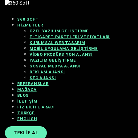
360 SOFT
HIZMETLER
ÖZEL YAZILIM GELIŞTIRME
E-TICARET PAKETLERI VE FIYATLARI
KURUMSAL WEB TASARIM
MOBIL UYGULAMA GELIŞTIRME
VIDEO PRODÜKSIYON AJANSI
YAZILIM GELIŞTIRME
SOSYAL MEDYA AJANSI
REKLAM AJANSI
SEO AJANSI
REFERANSLAR
MAĞAZA
BLOG
İLETIŞIM
FIZIBILITE ARACI
TÜRKÇE
ENGLISH
TEKLIF AL