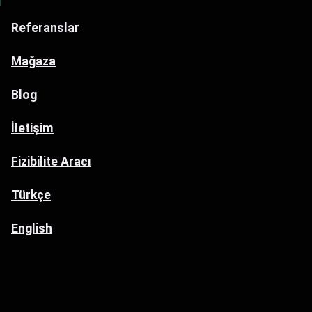
Referanslar
Mağaza
Blog
İletişim
Fizibilite Aracı
Türkçe
English