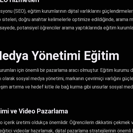
nu (SEO), eğitim kurumlarının dijital varlıklarını güçlendirmeleri iç
 siteleri, doğru anahtar kelimelerle optimize edildiğinde, arama 
Bu sayede, potansiyel öğrenciler arama yaptıklarında eğitim kurumla
edya Yönetimi Eğitim
rumları için önemli bir pazarlama aracı olmuştur. Eğitim kurumu d
ası olarak sosyal medya yönetimi, markanın çevrimiçi varlığını güçle
leşim artırma ve hedef kitle ile bağ kurma gibi unsurlar sosyal m
retimi ve Video Pazarlama
o içerik üretimi oldukça önemlidir. Öğrencilerin dikkatini çekmek ve
ğitici videolar hazırlamak, dijital pazarlama stratejilerinin önemli 