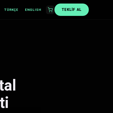
TEKLIF AL
TÜRKÇE
ENGLISH
tal
ti