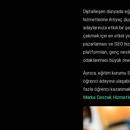
Dijitalleşen dünyada eğ
hizmetlerine ihtiyaç du
adaylarınıza etkili bir 
çekmek için en etkili yol
pazarlaması ve SEO hizme
platformları, genç nesl
odaklanması büyük önem
Ayrıca, eğitim kurumu S
öğrenci adayına ulaşabil
fazla öğrenci kazanmak
Marka Destek Hizmetle