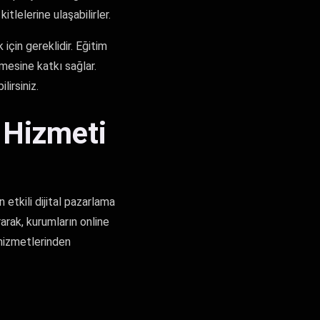
tlelerine ulaşabilirler.
için gereklidir. Eğitim
şmesine katkı sağlar.
lirsiniz.
 Hizmeti
 etkili dijital pazarlama
rarak, kurumların online
 hizmetlerinden