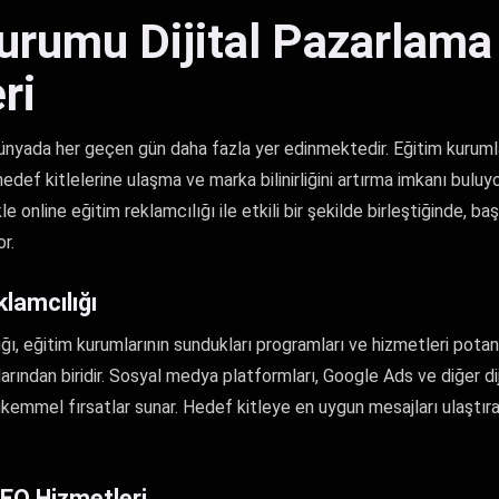
urumu Dijital Pazarlama
ri
 dünyada her geçen gün daha fazla yer edinmektedir. Eğitim kurumlar
hedef kitlelerine ulaşma ve marka bilinirliğini artırma imkanı buluy
kle online eğitim reklamcılığı ile etkili bir şekilde birleştiğinde, ba
r.
klamcılığı
ığı, eğitim kurumlarının sundukları programları ve hizmetleri potan
larından biridir. Sosyal medya platformları, Google Ads ve diğer dij
kemmel fırsatlar sunar. Hedef kitleye en uygun mesajları ulaştıra
EO Hizmetleri