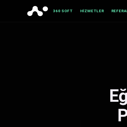
360 SOFT
HIZMETLER
REFER
Eğ
P