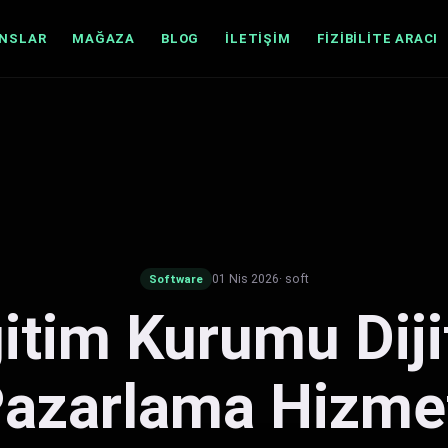
ANSLAR
MAĞAZA
BLOG
İLETIŞIM
FIZIBILITE ARACI
01 Nis 2026
· soft
Software
itim Kurumu Diji
azarlama Hizme