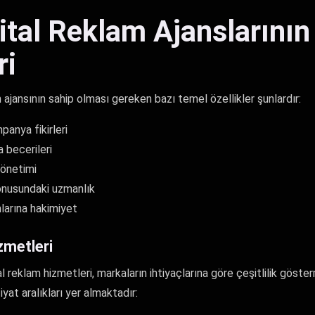
jital Reklam Ajanslarının
ri
lam ajansının sahip olması gereken bazı temel özellikler şunlardır:
panya fikirleri
a becerileri
 yönetimi
konusundaki uzmanlık
arına hakimiyet
zmetleri
al reklam hizmetleri, markaların ihtiyaçlarına göre çeşitlilik göst
iyat aralıkları yer almaktadır: