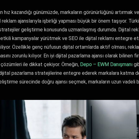
in hız kazandığı günümüzde, markaların görünürlüğünü artırmak ve
tal reklam ajanslarıyla işbirliği yapması büyük bir önem taşıyor. Tür
tal stratejiler geliştirme konusunda uzmanlaşmış durumda. Dijital re
tkili kampanyalar yürütmek ve SEO ile dijital reklamı entegre e
liyor. Özellikle genç nüfusun dijital ortamlarda aktif olması, rekla
sını zorunlu kılıyor. En iyi dijital pazarlama ajansı olarak bilinen fi
 çözümleri ile dikkat çekiyor. Örneğin,
Depo – EWM Danışmanı
gib
dijital pazarlama stratejilerine entegre ederek markalara katma d
i geliştirme sürecinde doğru ajansı seçmek, markaların uzun vadeli baş