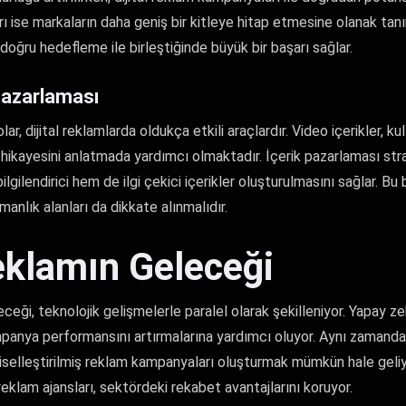
 ise markaların daha geniş bir kitleye hitap etmesine olanak tanır
doğru hedefleme ile birleştiğinde büyük bir başarı sağlar.
Pazarlaması
lar, dijital reklamlarda oldukça etkili araçlardır. Video içerikler, kul
kayesini anlatmada yardımcı olmaktadır. İçerik pazarlaması strat
lgilendirici hem de ilgi çekici içerikler oluşturulmasını sağlar. B
manlık alanları da dikkate alınmalıdır.
Reklamın Geleceği
eceği, teknolojik gelişmelerle paralel olarak şekilleniyor. Yapay zek
kampanya performansını artırmalarına yardımcı oluyor. Aynı zamanda,
iselleştirilmiş reklam kampanyaları oluşturmak mümkün hale geliy
l reklam ajansları, sektördeki rekabet avantajlarını koruyor.