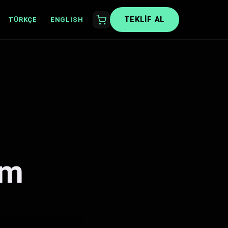
TEKLIF AL
TÜRKÇE
ENGLISH
am