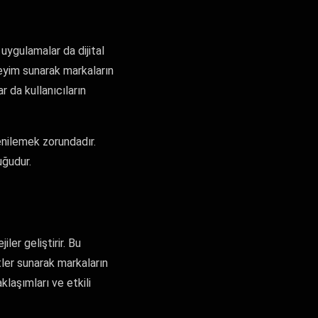
i uygulamalar da dijital
neyim sunarak markaların
 da kullanıcıların
yenilemek zorundadır.
uğudur.
ler geliştirir. Bu
tler sunarak markaların
aklaşımları ve etkili