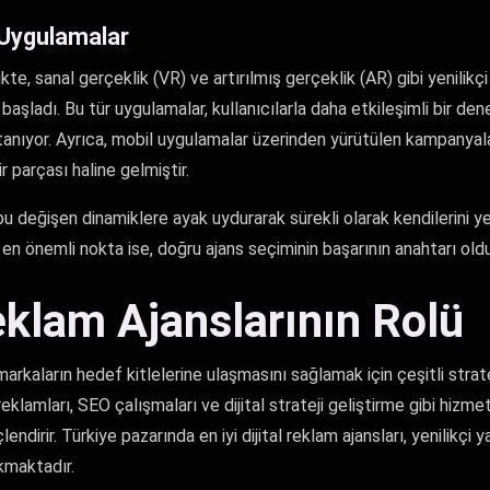
 Uygulamalar
likte, sanal gerçeklik (VR) ve artırılmış gerçeklik (AR) gibi yenilikç
başladı. Bu tür uygulamalar, kullanıcılarla daha etkileşimli bir de
tanıyor. Ayrıca, mobil uygulamalar üzerinden yürütülen kampanyalar
r parçası haline gelmiştir.
, bu değişen dinamiklere ayak uydurarak sürekli olarak kendilerini 
 önemli nokta ise, doğru ajans seçiminin başarının anahtarı old
Reklam Ajanslarının Rolü
 markaların hedef kitlelerine ulaşmasını sağlamak için çeşitli strateji
eklamları, SEO çalışmaları ve dijital strateji geliştirme gibi hizme
lendirir. Türkiye pazarında en iyi dijital reklam ajansları, yenilikçi y
kmaktadır.