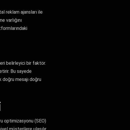
al reklam ajansları ile
ne varlığını
tformlarındaki
i belirleyici bir faktör.
getirir. Bu sayede
rak doğru mesajı doğru
i
toru optimizasyonu (SEO)
yel müşterilere ulaşılır.