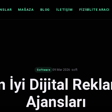
ANSLAR
MAĞAZA
BLOG
İLETIŞIM
FIZIBILITE ARACI
09 Mar 2026
· soft
Software
n İyi Dijital Rekl
Ajansları