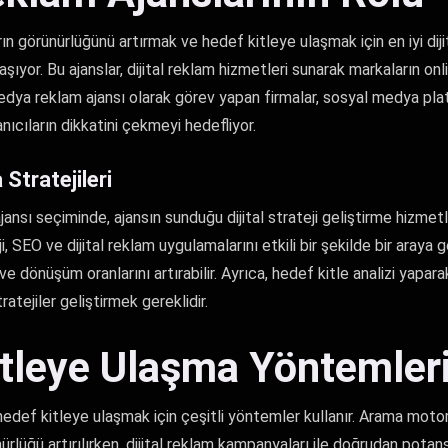
ın görünürlüğünü artırmak ve hedef kitleye ulaşmak için en iyi dijit
yor. Bu ajanslar, dijital reklam hizmetleri sunarak markaların onli
edya reklam ajansı olarak görev yapan firmalar, sosyal medya pla
anıcıların dikkatini çekmeyi hedefliyor.
 Stratejileri
ajansı seçiminde, ajansın sunduğu dijital strateji geliştirme hizmetler
teji, SEO ve dijital reklam uygulamalarını etkili bir şekilde bir araya 
 ve dönüşüm oranlarını artırabilir. Ayrıca, hedef kitle analizi yapa
atejiler geliştirmek gereklidir.
tleye Ulaşma Yöntemler
ı, hedef kitleye ulaşmak için çeşitli yöntemler kullanır. Arama mo
nürlüğü artırılırken, dijital reklam kampanyaları ile doğrudan potansi