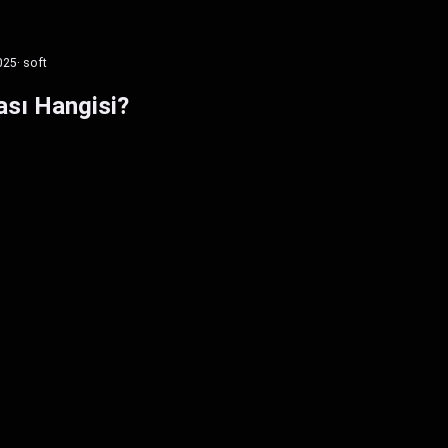
025
· soft
ası Hangisi​?