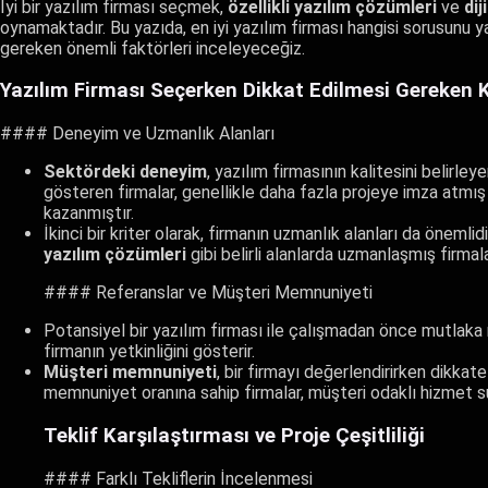
İyi bir yazılım firması seçmek,
özellikli yazılım çözümleri
ve
di
oynamaktadır. Bu yazıda, en iyi yazılım firması hangisi sorusunu
gereken önemli faktörleri inceleyeceğiz.
Yazılım Firması Seçerken Dikkat Edilmesi Gereken K
#### Deneyim ve Uzmanlık Alanları
Sektördeki deneyim
, yazılım firmasının kalitesini belirley
gösteren firmalar, genellikle daha fazla projeye imza atmış
kazanmıştır.
İkinci bir kriter olarak, firmanın uzmanlık alanları da önemlidi
yazılım çözümleri
gibi belirli alanlarda uzmanlaşmış firmal
#### Referanslar ve Müşteri Memnuniyeti
Potansiyel bir yazılım firması ile çalışmadan önce mutlaka 
firmanın yetkinliğini gösterir.
Müşteri memnuniyeti
, bir firmayı değerlendirirken dikka
memnuniyet oranına sahip firmalar, müşteri odaklı hizmet 
Teklif Karşılaştırması ve Proje Çeşitliliği
#### Farklı Tekliflerin İncelenmesi