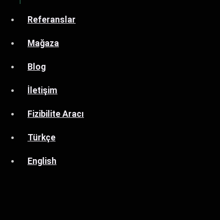
Referanslar
Mağaza
Blog
İletişim
Fizibilite Aracı
Türkçe
English