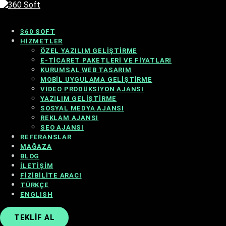
360 SOFT
HIZMETLER
ÖZEL YAZILIM GELIŞTIRME
E-TICARET PAKETLERI VE FIYATLARI
KURUMSAL WEB TASARIM
MOBIL UYGULAMA GELIŞTIRME
VIDEO PRODÜKSIYON AJANSI
YAZILIM GELIŞTIRME
SOSYAL MEDYA AJANSI
REKLAM AJANSI
SEO AJANSI
REFERANSLAR
MAĞAZA
BLOG
İLETIŞIM
FIZIBILITE ARACI
TÜRKÇE
ENGLISH
TEKLIF AL