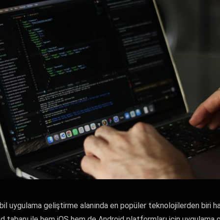
l uygulama geliştirme alanında en popüler teknolojilerden biri hal
r kod tabanı ile hem iOS hem de Android platformları için uygulama