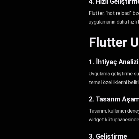
4. Hızlı Geliştir
Flutter, “hot reload” öze
uygulamanın daha hızlı b
Flutter 
1. İhtiyaç Analizi
Uygulama geliştirme süre
temel özelliklerini beli
2. Tasarım Aşam
Tasarım, kullanıcı deney
widget kütüphanesinden 
3. Geliştirme