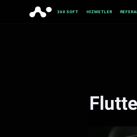
360 SOFT
HIZMETLER
REFER
Flutt