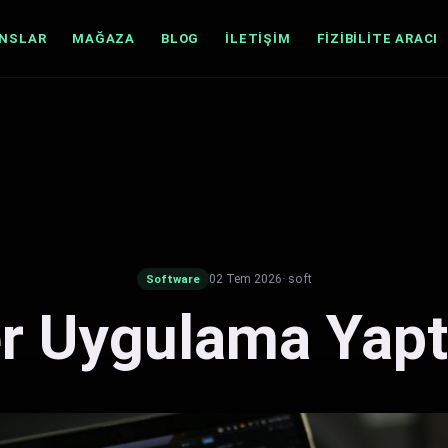
ANSLAR
MAĞAZA
BLOG
İLETIŞIM
FIZIBILITE ARACI
02 Tem 2026
· soft
Software
er Uygulama Yap