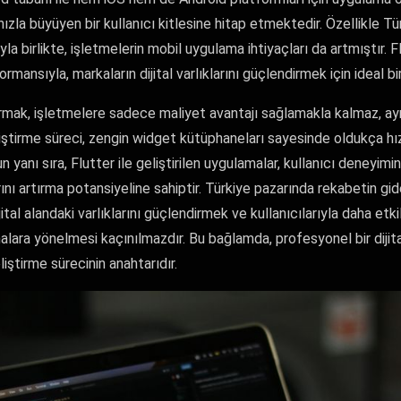
zla büyüyen bir kullanıcı kitlesine hitap etmektedir. Özellikle Tü
la birlikte, işletmelerin mobil uygulama ihtiyaçları da artmıştır. F
mansıyla, markaların dijital varlıklarını güçlendirmek için ideal bi
rmak, işletmelere sadece maliyet avantajı sağlamakla kalmaz, 
iştirme süreci, zengin widget kütüphaneları sayesinde oldukça hızl
un yanı sıra, Flutter ile geliştirilen uygulamalar, kullanıcı deneyimi
rını artırma potansiyeline sahiptir. Türkiye pazarında rekabetin gid
al alandaki varlıklarını güçlendirmek ve kullanıcılarıyla daha etkili
alara yönelmesi kaçınılmazdır. Bu bağlamda, profesyonel bir dijital
liştirme sürecinin anahtarıdır.