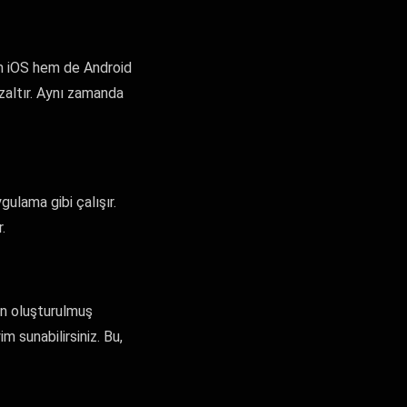
hem iOS hem de Android
azaltır. Aynı zamanda
ulama gibi çalışır.
.
den oluşturulmuş
m sunabilirsiniz. Bu,