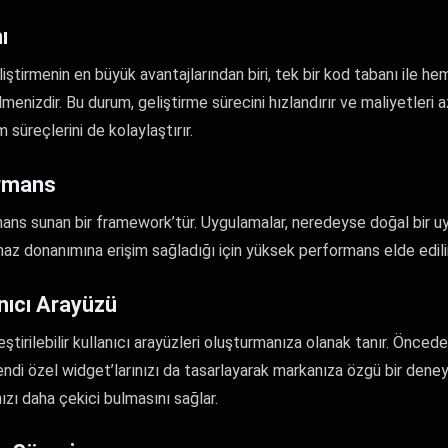
ı
liştirmenin en büyük avantajlarından biri, tek bir kod tabanı ile 
menizdir. Bu durum, geliştirme sürecini hızlandırır ve maliyetleri 
süreçlerini de kolaylaştırır.
ormans
ans sunan bir framework’tür. Uygulamalar, neredeyse doğal bir uyg
haz donanımına erişim sağladığı için yüksek performans elde edilir
anıcı Arayüzü
eştirilebilir kullanıcı arayüzleri oluşturmanıza olanak tanır. Önce
kendi özel widget’larınızı da tasarlayarak markanıza özgü bir deneyi
ızı daha çekici bulmasını sağlar.