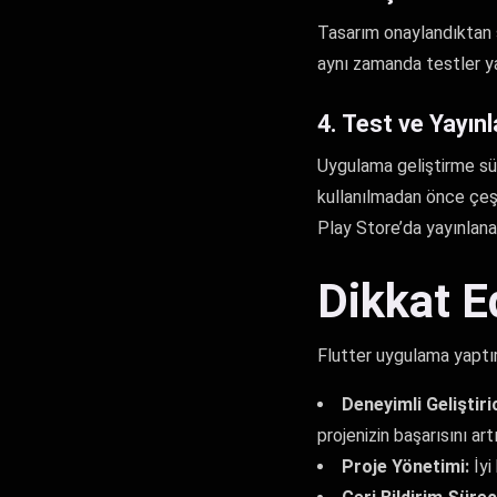
Tasarım onaylandıktan so
aynı zamanda testler ya
4. Test ve Yayın
Uygulama geliştirme sür
kullanılmadan önce çeşi
Play Store’da yayınlanab
Dikkat E
Flutter uygulama yaptır
Deneyimli Geliştiri
projenizin başarısını artır
Proje Yönetimi:
İyi