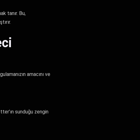
ak tanır. Bu,
tırır.
ci
 uygulamanızın amacını ve
lutter’ın sunduğu zengin