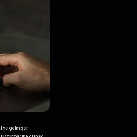
ine gelmiştir.
 oluşturmasına olanak