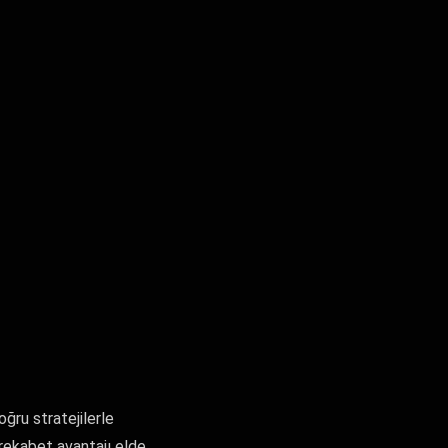
oğru stratejilerle
e rekabet avantajı elde