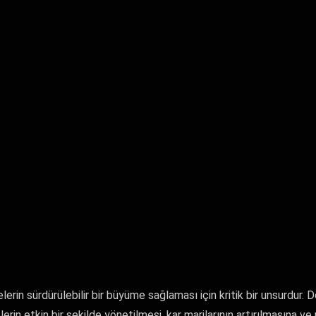
lerin sürdürülebilir bir büyüme sağlaması için kritik bir unsurdur. D
erin etkin bir şekilde yönetilmesi, kar marjlarının artırılmasına v