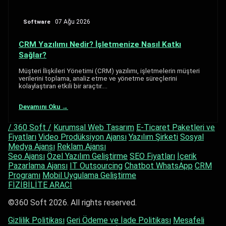
Software
07 Ağu 2026
CRM Yazılımı Nedir? İşletmenize Nasıl Katkı
Sağlar?
Müşteri İlişkileri Yönetimi (CRM) yazılımı, işletmelerin müşteri
verilerini toplama, analiz etme ve yönetme süreçlerini
kolaylaştıran etkili bir araçtır.…
Devamını Oku →
/ 360 Soft /
Kurumsal Web Tasarım
E-Ticaret Paketleri ve
Fiyatları
Video Prodüksiyon Ajansı
Yazılım Şirketi
Sosyal
Medya Ajansı
Reklam Ajansı
Seo Ajansı
Özel Yazılım Geliştirme
SEO Fiyatları
İçerik
Pazarlama Ajansı
IT Outsourcing
Chatbot WhatsApp
CRM
Programı
Mobil Uygulama Geliştirme
FİZİBİLİTE ARACI
©360 Soft 2026. All rights reserved.
Gizlilik Politikası
Geri Ödeme ve İade Politikası
Mesafeli