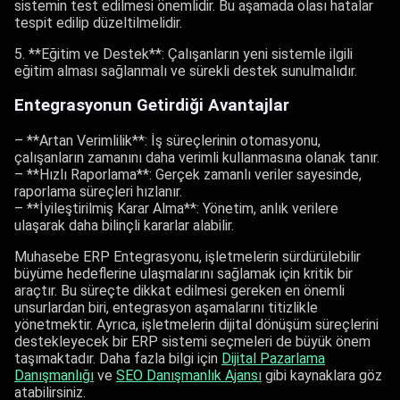
sistemin test edilmesi önemlidir. Bu aşamada olası hatalar
tespit edilip düzeltilmelidir.
5. **Eğitim ve Destek**: Çalışanların yeni sistemle ilgili
eğitim alması sağlanmalı ve sürekli destek sunulmalıdır.
Entegrasyonun Getirdiği Avantajlar
– **Artan Verimlilik**: İş süreçlerinin otomasyonu,
çalışanların zamanını daha verimli kullanmasına olanak tanır.
– **Hızlı Raporlama**: Gerçek zamanlı veriler sayesinde,
raporlama süreçleri hızlanır.
– **İyileştirilmiş Karar Alma**: Yönetim, anlık verilere
ulaşarak daha bilinçli kararlar alabilir.
Muhasebe ERP Entegrasyonu, işletmelerin sürdürülebilir
büyüme hedeflerine ulaşmalarını sağlamak için kritik bir
araçtır. Bu süreçte dikkat edilmesi gereken en önemli
unsurlardan biri, entegrasyon aşamalarını titizlikle
yönetmektir. Ayrıca, işletmelerin dijital dönüşüm süreçlerini
destekleyecek bir ERP sistemi seçmeleri de büyük önem
taşımaktadır. Daha fazla bilgi için
Dijital Pazarlama
Danışmanlığı
ve
SEO Danışmanlık Ajansı
gibi kaynaklara göz
atabilirsiniz.