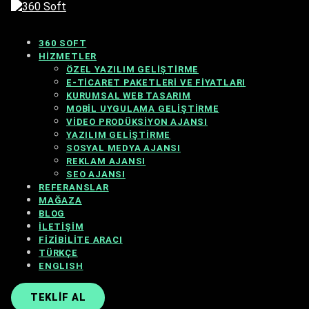
360 SOFT
HIZMETLER
ÖZEL YAZILIM GELIŞTIRME
E-TICARET PAKETLERI VE FIYATLARI
KURUMSAL WEB TASARIM
MOBIL UYGULAMA GELIŞTIRME
VIDEO PRODÜKSIYON AJANSI
YAZILIM GELIŞTIRME
SOSYAL MEDYA AJANSI
REKLAM AJANSI
SEO AJANSI
REFERANSLAR
MAĞAZA
BLOG
İLETIŞIM
FIZIBILITE ARACI
TÜRKÇE
ENGLISH
TEKLIF AL