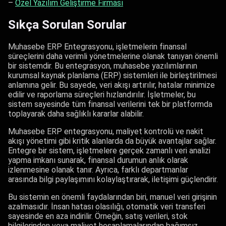
–
Özel Yazılım Geliştirme Firması
Sıkça Sorulan Sorular
Muhasebe ERP Entegrasyonu, işletmelerin finansal
süreçlerini daha verimli yönetmelerine olanak tanıyan önemli
bir sistemdir. Bu entegrasyon, muhasebe yazılımlarının
kurumsal kaynak planlama (ERP) sistemleri ile birleştirilmesi
anlamına gelir. Bu sayede, veri akışı artırılır, hatalar minimize
edilir ve raporlama süreçleri hızlandırılır. İşletmeler, bu
sistem sayesinde tüm finansal verilerini tek bir platformda
toplayarak daha sağlıklı kararlar alabilir.
Muhasebe ERP entegrasyonu, maliyet kontrolü ve nakit
akışı yönetimi gibi kritik alanlarda da büyük avantajlar sağlar.
Entegre bir sistem, işletmelere gerçek zamanlı veri analizi
yapma imkanı sunarak, finansal durumun anlık olarak
izlenmesine olanak tanır. Ayrıca, farklı departmanlar
arasında bilgi paylaşımını kolaylaştırarak, iletişimi güçlendirir.
Bu sistemin en önemli faydalarından biri, manuel veri girişinin
azalmasıdır. İnsan hatası olasılığı, otomatik veri transferi
sayesinde en aza indirilir. Örneğin, satış verileri, stok
bilgilerinden veya maliyet hesaplamalarından bağımsız