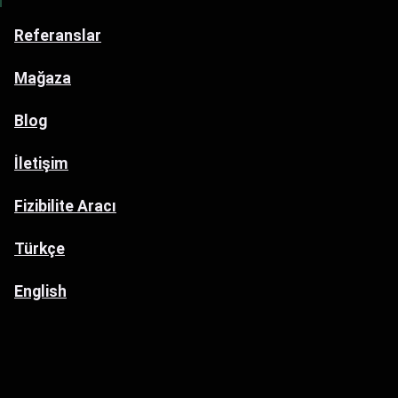
Referanslar
Mağaza
Blog
İletişim
Fizibilite Aracı
Türkçe
English