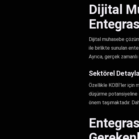
Dijital 
Entegras
Dijital muhasebe çözümle
ile birlikte sunulan ent
Ayrıca, gerçek zamanlı r
Sektörel Detayl
Özellikle KOBİ’ler için
düşürme potansiyeline d
önem taşımaktadır. Daha
Entegras
Gerekenl