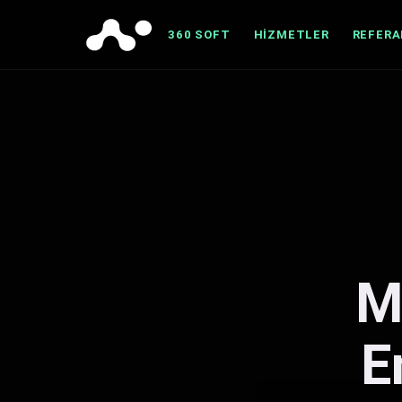
360 SOFT
HIZMETLER
REFER
M
E