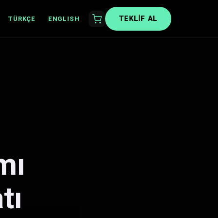
TEKLIF AL
TÜRKÇE
ENGLISH
mı
tı