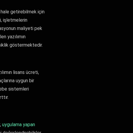
hale getirebilmek için
, işletmelerin
asyonun maliyeti pek
len yazılımın
iklik göstermektedir.
lımın lisans ücreti,
açlarına uygun bir
ebe sistemleri
ttır.
r,
uygulama yapan
 değerlendirebilirler.