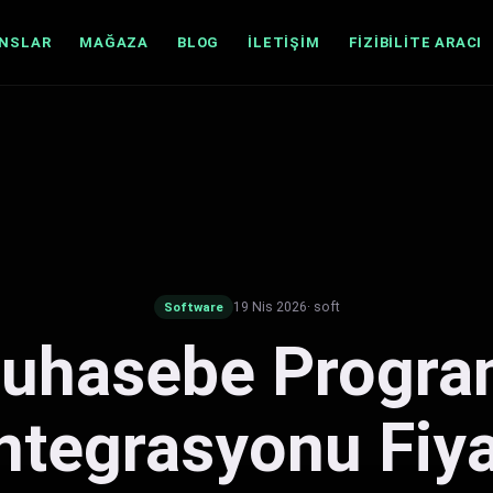
ANSLAR
MAĞAZA
BLOG
İLETIŞIM
FIZIBILITE ARACI
19 Nis 2026
· soft
Software
uhasebe Progra
ntegrasyonu Fiya