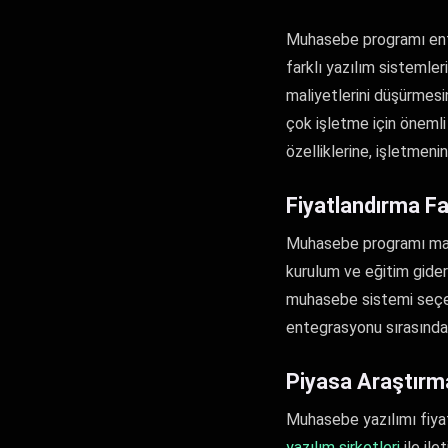
Muhasebe programı enteg
farklı yazılım sistemler
maliyetlerini düşürmes
çok işletme için önemli
özelliklerine, işletmen
Fiyatlandırma Fa
Muhasebe programı maliye
kurulum ve eğitim giderl
muhasebe sistemi seçer
entegrasyonu sırasında 
Piyasa Araştırm
Muhasebe yazılımı fiyat
yazılım şirketleri
ile ile