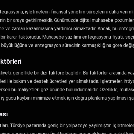
rasyonu, işletmelerin finansal yönetim süreçlerini daha verimli 
inin bir araya getirilmesidir. Günümüzde dijital muhasebe çözümleri
ine ve zaman kazanmasına yardımcı olmaktadır. Ancak, bu entegr
 bir karar faktörüdür. Muhasebe yazılımı entegrasyonu fiyatı, seçi
in büyüklüğüne ve entegrasyon sürecinin karmaşıklığına göre değiş
ktörleri
ti, genellikle bir dizi faktöre bağlıdır. Bu faktörler arasında yazı
eri ile bakım ve destek ücretleri yer almaktadır. İşletmeler, ihtiy
ken bu maliyetleri göz önünde bulundurmalıdır. Özellikle, muhas
iş gücü kaybını minimize etmek için doğru planlama yapılması şar
ası
ları, Türkiye pazarında geniş bir yelpazeye yayılmıştır. İşletmele
tişime geçerek en uygun fiyatlandırma seçeneklerini ve paketlerini