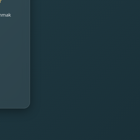
r
unmak