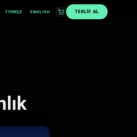
TEKLIF AL
TÜRKÇE
ENGLISH
lık