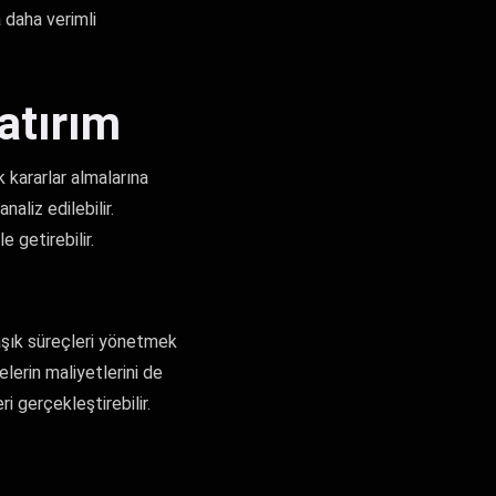
a daha verimli
atırım
 kararlar almalarına
aliz edilebilir.
 getirebilir.
aşık süreçleri yönetmek
elerin maliyetlerini de
i gerçekleştirebilir.