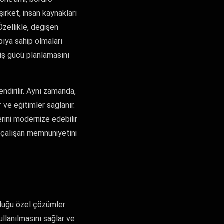
şirket, insan kaynakları
zellikle, değişen
apıya sahip olmaları
 iş gücü planlamasını
ndirilir. Aynı zamanda,
 ve eğitimler sağlanır.
erini modernize edebilir
e çalışan memnuniyetini
nduğu özel çözümler
llanılmasını sağlar ve