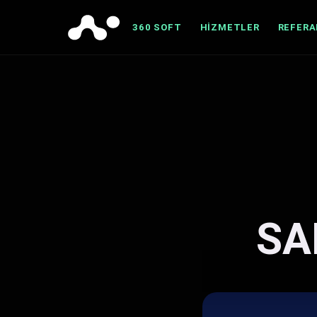
360 SOFT
HIZMETLER
REFER
SA