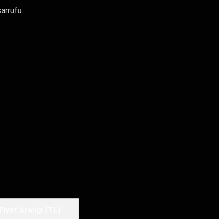
arrufu.
Fiyat Aralığı (TL)