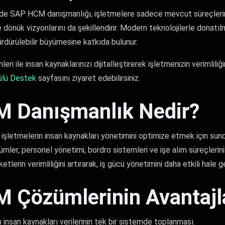
nde SAP HCM danışmanlığı, işletmelere sadece mevcut süreçlerini
önük vizyonlarını da şekillendirir. Modern teknolojilerle donatılm
sürdürülebilir büyümesine katkıda bulunur.
ile insan kaynaklarınızı dijitalleştirerek işletmenizin verimliliğini
lü Destek
sayfasını ziyaret edebilirsiniz.
 Danışmanlık Nedir?
şletmelerin insan kaynakları yönetimini optimize etmek için su
ümler, personel yönetimi, bordro sistemleri ve işe alım süreçlerin
etlerin verimliliğini artırarak, iş gücü yönetimini daha etkili hale get
 Çözümlerinin Avantajl
insan kaynakları verilerinin tek bir sistemde toplanması.