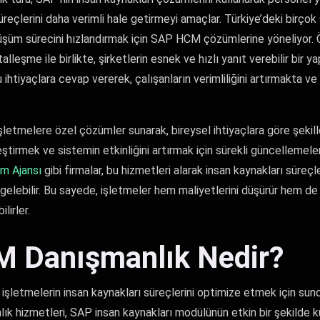
üreçlerini daha verimli hale getirmeyi amaçlar. Türkiye’deki birçok 
üşüm sürecini hızlandırmak için SAP HCM çözümlerine yöneliyor. Ö
talleşme ile birlikte, şirketlerin esnek ve hızlı yanıt verebilir bir y
htiyaçlara cevap vererek, çalışanların verimliliğini artırmakta ve
şletmelere özel çözümler sunarak, bireysel ihtiyaçlara göre şekille
leştirmek ve sistemin etkinliğini artırmak için sürekli güncellemeler
m Ajansı
gibi firmalar, bu hizmetleri alarak insan kaynakları süreçl
gelebilir. Bu sayede, işletmeler hem maliyetlerini düşürür hem d
lirler.
 Danışmanlık Nedir?
şletmelerin insan kaynakları süreçlerini optimize etmek için su
ık hizmetleri, SAP insan kaynakları modülünün etkin bir şekilde ku