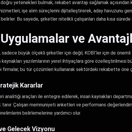
doğru yetenekleri bulmak, rekabet avantajı sağlamak açısından kr
metleri, işe alım süreçlerini dijitalleştirerek, aday havuzunu gen
 belirler. Bu sayede, şirketler nitelikli çalışanları daha kısa sürede i
 Uygulamalar ve Avantaj
dece büyük ölçekli şirketler için değil, KOBİ’ler için de önemli f
 kaynakları yazılımlarının yerel ihtiyaçlara göre özelleştirilmesi bü
i firmalar, bu tür çözümleri kullanarak sektördeki rekabette öne çı
tratejik Kararlar
 analitiği araçları ile entegre edilerek, insan kaynakları departman
k tanır. Çalışan memnuniyeti anketleri ve performans değerlendirmel
önelimlerini belirlemelerine yardımcı olur.
 ve Gelecek Vizyonu