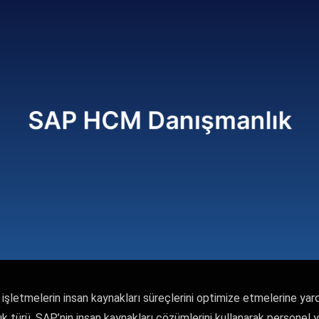
letmelerin insan kaynakları süreçlerini optimize etmelerine yardı
ık türü, SAP’nin insan kaynakları çözümlerini kullanarak personel 