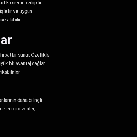
itik öneme sahiptir.
işletir ve uygun
şe alabilir.
lar
ırsatlar sunar. Özellikle
yük bir avantaj sağlar.
kabilirler.
larının daha bilinçli
eri gibi veriler,