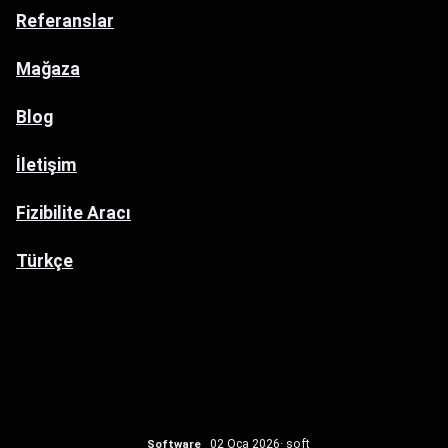
Referanslar
Mağaza
Blog
İletişim
Fizibilite Aracı
Türkçe
Software
02 Oca 2026
· soft