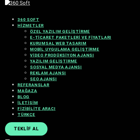
360 SOFT
HIZMETLER
ÖZEL YAZILIM GELIŞTIRME
E-TICARET PAKETLERI VE FIYATLARI
KURUMSAL WEB TASARIM
MOBIL UYGULAMA GELIŞTIRME
VIDEO PRODÜKSIYON AJANSI
YAZILIM GELIŞTIRME
SOSYAL MEDYA AJANSI
REKLAM AJANSI
SEO AJANSI
REFERANSLAR
MAĞAZA
BLOG
İLETIŞIM
FIZIBILITE ARACI
TÜRKÇE
TEKLIF AL