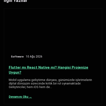
İlgili Yazılar
Software
10 Ağu 2026
Flutter mı React Native mi? Hangisi Projenize
Uygun?
Mobil uygulama geliştirme dünyası, günümüzde işletmelerin
dijital dönüşüm sürecinde kritik bir rol oynamaktadır.
Geliştiriciler, hem iOS hem de…
Devamını Oku →