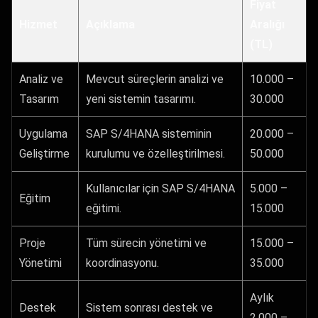
Fiyat
Hizmet
Açıklama
Aralığı
(TL)
Analiz ve
Mevcut süreçlerin analizi ve
10.000 –
Tasarım
yeni sistemin tasarımı.
30.000
Uygulama
SAP S/4HANA sisteminin
20.000 –
Geliştirme
kurulumu ve özelleştirilmesi.
50.000
Kullanıcılar için SAP S/4HANA
5.000 –
Eğitim
eğitimi.
15.000
Proje
Tüm sürecin yönetimi ve
15.000 –
Yönetimi
koordinasyonu.
35.000
Aylık
Destek
Sistem sonrası destek ve
2.000 –