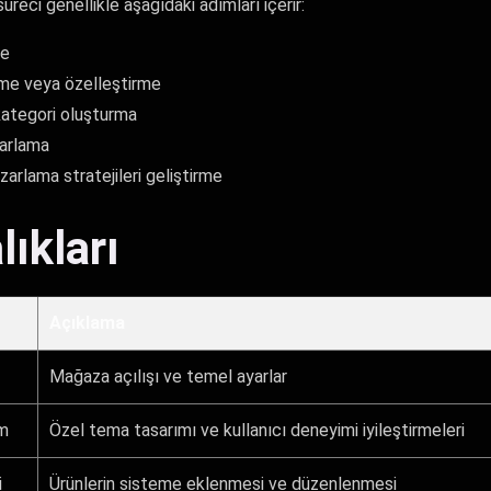
eci genellikle aşağıdaki adımları içerir:
me
me veya özelleştirme
kategori oluşturma
arlama
rlama stratejileri geliştirme
lıkları
Açıklama
Mağaza açılışı ve temel ayarlar
ım
Özel tema tasarımı ve kullanıcı deneyimi iyileştirmeleri
i
Ürünlerin sisteme eklenmesi ve düzenlenmesi