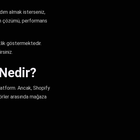
rdım almak isterseniz,
un çözümü, performans
klik göstermektedir.
rsiniz.
 Nedir?
latform. Ancak, Shopify
törler arasında mağaza