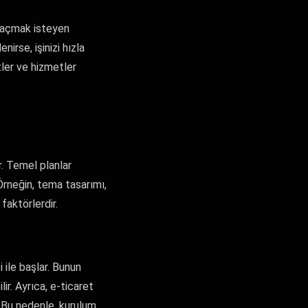
a açmak isteyen
irse, işinizi hızla
tler ve hizmetler
r. Temel planlar
 Örneğin, tema tasarımı,
faktörlerdir.
 ile başlar. Bunun
ir. Ayrıca, e-ticaret
. Bu nedenle, kurulum