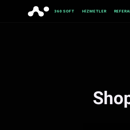
360 SOFT
HIZMETLER
REFER
Shop