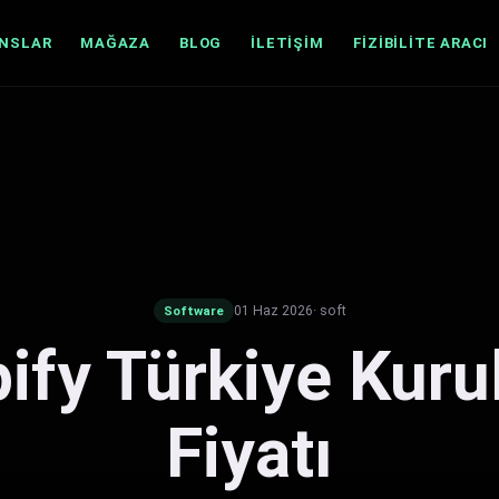
ANSLAR
MAĞAZA
BLOG
İLETIŞIM
FIZIBILITE ARACI
01 Haz 2026
· soft
Software
ify Türkiye Kur
Fiyatı