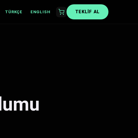
TEKLIF AL
TÜRKÇE
ENGLISH
ulumu