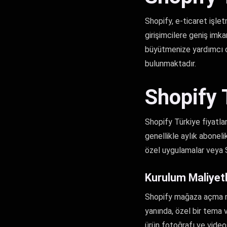
Shopify, e-ticaret işle
girişimcilere geniş imka
büyütmenize yardımcı ol
bulunmaktadır.
Shopify 
Shopify Türkiye fiyatla
genellikle aylık aboneli
özel uygulamalar veya S
Kurulum Maliyetl
Shopify mağaza açma mal
yanında, özel bir tema v
ürün fotoğrafı ve video