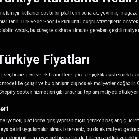
tmeleri için kullanıcı dostu bir platform sunarak, çevrimiçi mağaz
nlar tanır. Türkiye’de Shopify kurulumu, doğru stratejilerle desteklen
abilir. Ancak, bu süreçte dikkate almanız gereken çeşitli maliye
Türkiye Fiyatları
rı, seçtiğiniz plan ve ek hizmetlere göre değişiklik göstermektedi
k modeli ile çalışır ve bu planların dışında ek maliyetler doğabilir.
hopify destek hizmetleri gibi unsurlar, toplam maliyeti etkileyen 
eri
iyetleri; platforma giriş yapmanız için gereken başlangıç ücreti
eya belirli uygulamalar almak isterseniz, bu da ek maliyet getirebil
su çekimi gibi profesyonel hizmetler de bütçenizi etkileyecektir