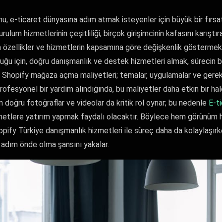
u, e-ticaret dünyasına adım atmak isteyenler için büyük bir fırsa
rulum hizmetlerinin çeşitliliği, birçok girişimcinin kafasını karıştır
lan özellikler ve hizmetlerin kapsamına göre değişkenlik göstermek
duğu için, doğru danışmanlık ve destek hizmetleri almak, sürecin ba
 Shopify mağaza açma maliyetleri; temalar, uygulamalar ve gerekl
 profesyonel bir yardım alındığında, bu maliyetler daha etkin bir hale
n doğru fotoğraflar ve videolar da kritik rol oynar; bu nedenle
E-t
metlere yatırım yapmak faydalı olacaktır. Böylece hem görünüm 
 Shopify Türkiye danışmanlık hizmetleri ile süreç daha da kolaylaşı
ir adım önde olma şansını yakalar.