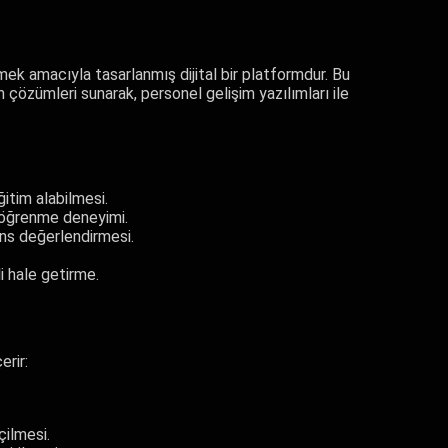
emek amacıyla tasarlanmış dijital bir platformdur. Bu
im çözümleri sunarak, personel gelişim yazılımları ile
ğitim alabilmesi.
ir öğrenme deneyimi.
ans değerlendirmesi.
i hale getirme.
erir:
ilmesi.