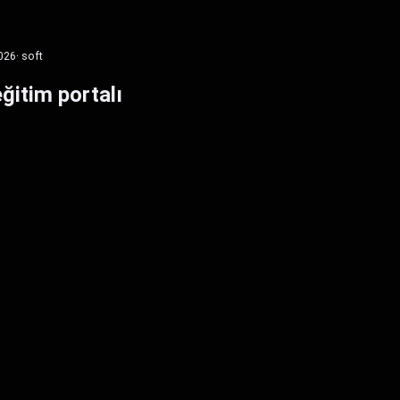
026
· soft
eğitim portalı