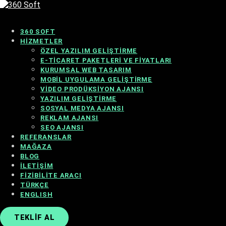
360 SOFT
HIZMETLER
ÖZEL YAZILIM GELIŞTIRME
E-TICARET PAKETLERI VE FIYATLARI
KURUMSAL WEB TASARIM
MOBIL UYGULAMA GELIŞTIRME
VIDEO PRODÜKSIYON AJANSI
YAZILIM GELIŞTIRME
SOSYAL MEDYA AJANSI
REKLAM AJANSI
SEO AJANSI
REFERANSLAR
MAĞAZA
BLOG
İLETIŞIM
FIZIBILITE ARACI
TÜRKÇE
ENGLISH
TEKLIF AL