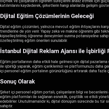
ölçmek ve çalışanların öğrenim süreçlerini analiz etmek için güçlü 
katılımlarını kaydederek, şirketlerin hangi alanlarda gelişim göste
Dijital Eğitim Çözümlerinin Geleceği
Dijital eğitim çözümleri, yalnızca mevcut eğitim ihtiyaçlarını ka
trendlerine de yön verir. Yapay zeka ve makine öğrenimi gibi tekn
kişiselleştirilmiş öğrenme deneyimleri sunma potansiyeline sahipt
özelleştirilmiş eğitim önerileri sunulabilir.
İstanbul Dijital Reklam Ajansı ile İşbirliği 
Eğitim portallarının daha etkili hale gelmesi için dijital pazarlama 
ile işbirliği yaparak, eğitim içeriklerinizi ve platformunuzu daha geni
içi personel eğitim portalının görünürlüğünü artırarak daha fazla 
Sonuç Olarak
Şirket içi personel eğitim portalı, çalışanların bilgi ve becerilerin
eğitim platformları ile sağlanan esneklik, çeşitlilik ve etkili yön
edebilirler. Unutulmamalıdır ki, dijital dönüşüm sürecinde bu tür
sahiptir.