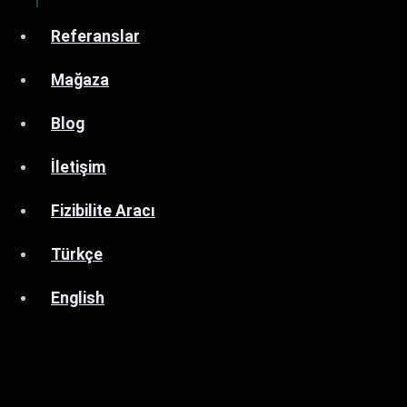
Referanslar
Mağaza
Blog
İletişim
Fizibilite Aracı
Türkçe
English