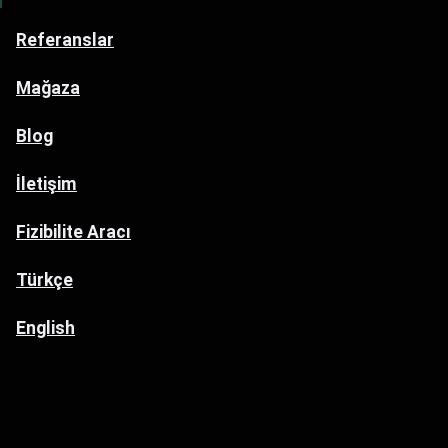
Referanslar
Mağaza
Blog
İletişim
Fizibilite Aracı
Türkçe
English