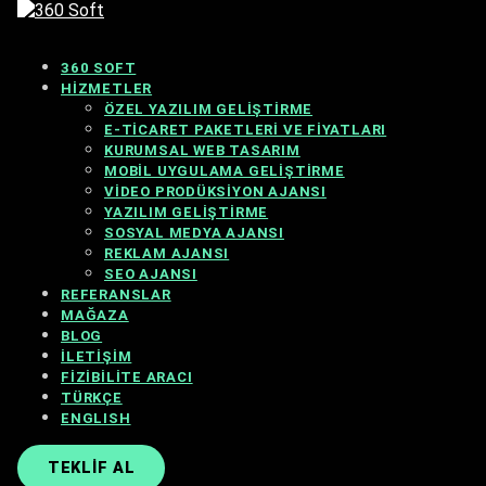
360 SOFT
HIZMETLER
ÖZEL YAZILIM GELIŞTIRME
E-TICARET PAKETLERI VE FIYATLARI
KURUMSAL WEB TASARIM
MOBIL UYGULAMA GELIŞTIRME
VIDEO PRODÜKSIYON AJANSI
YAZILIM GELIŞTIRME
SOSYAL MEDYA AJANSI
REKLAM AJANSI
SEO AJANSI
REFERANSLAR
MAĞAZA
BLOG
İLETIŞIM
FIZIBILITE ARACI
TÜRKÇE
ENGLISH
TEKLIF AL