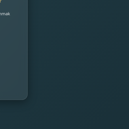
r
unmak