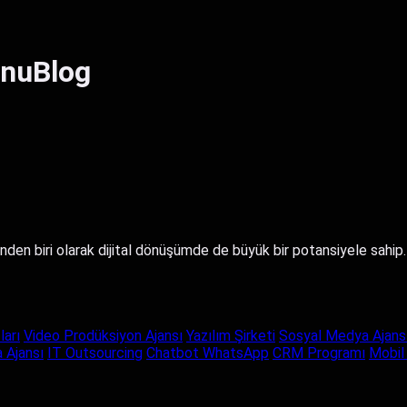
onuBlog
inden biri olarak dijital dönüşümde de büyük bir potansiyele sahip
ları
Video Prodüksiyon Ajansı
Yazılım Şirketi
Sosyal Medya Ajans
 Ajansı
IT Outsourcing
Chatbot WhatsApp
CRM Programı
Mobil