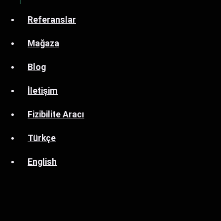
Referanslar
Mağaza
Blog
İletişim
Fizibilite Aracı
Türkçe
English