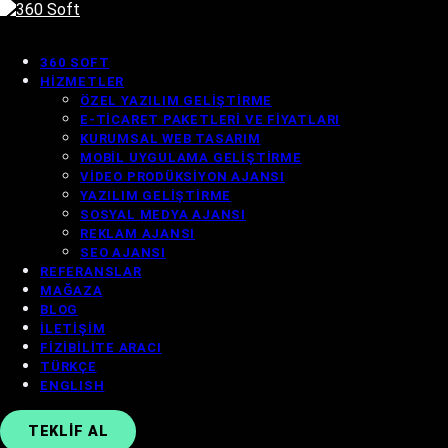
360 SOFT
HIZMETLER
ÖZEL YAZILIM GELIŞTIRME
E-TICARET PAKETLERI VE FIYATLARI
KURUMSAL WEB TASARIM
MOBIL UYGULAMA GELIŞTIRME
VIDEO PRODÜKSIYON AJANSI
YAZILIM GELIŞTIRME
SOSYAL MEDYA AJANSI
REKLAM AJANSI
SEO AJANSI
REFERANSLAR
MAĞAZA
BLOG
İLETIŞIM
FIZIBILITE ARACI
TÜRKÇE
ENGLISH
TEKLIF AL