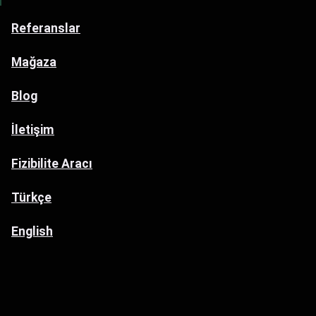
Referanslar
Mağaza
Blog
İletişim
Fizibilite Aracı
Türkçe
English