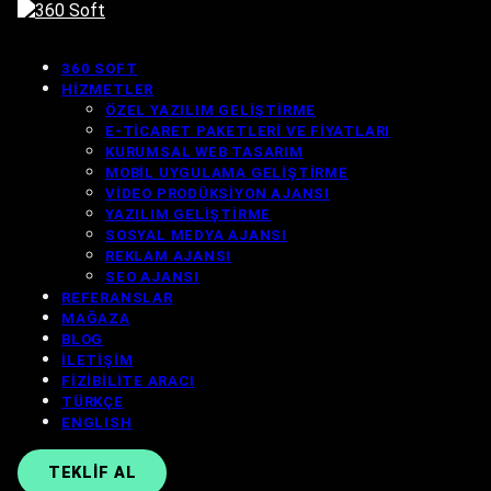
360 SOFT
HIZMETLER
ÖZEL YAZILIM GELIŞTIRME
E-TICARET PAKETLERI VE FIYATLARI
KURUMSAL WEB TASARIM
MOBIL UYGULAMA GELIŞTIRME
VIDEO PRODÜKSIYON AJANSI
YAZILIM GELIŞTIRME
SOSYAL MEDYA AJANSI
REKLAM AJANSI
SEO AJANSI
REFERANSLAR
MAĞAZA
BLOG
İLETIŞIM
FIZIBILITE ARACI
TÜRKÇE
ENGLISH
TEKLIF AL