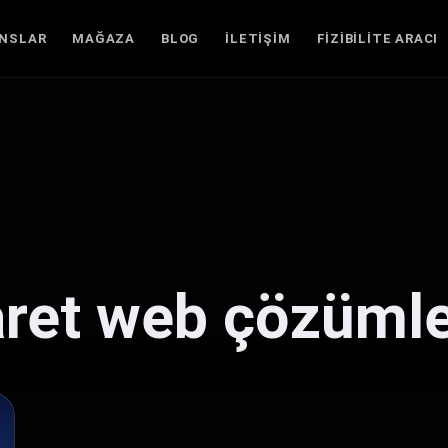
ANSLAR
MAĞAZA
BLOG
İLETIŞIM
FIZIBILITE ARACI
aret web çözüml