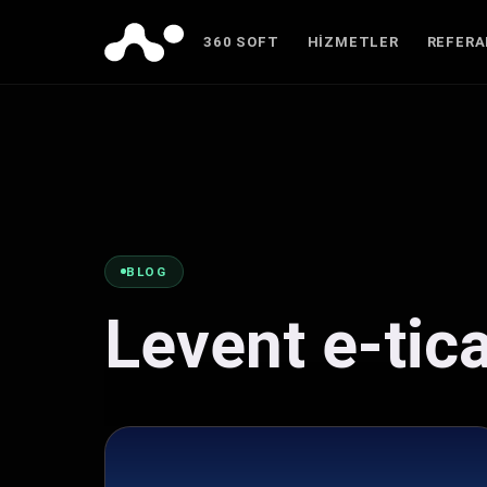
360 SOFT
HIZMETLER
REFER
BLOG
Levent e-tic