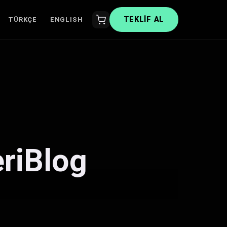
TEKLIF AL
TÜRKÇE
ENGLISH
eriBlog