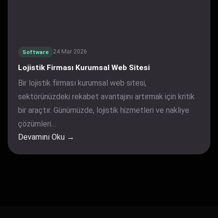
24 Mar 2026
Software
Lojistik Firması Kurumsal Web Sitesi
Bir lojistik firması kurumsal web sitesi,
sektörünüzdeki rekabet avantajını artırmak için kritik
bir araçtır. Günümüzde, lojistik hizmetleri ve nakliye
çözümleri…
Devamını Oku →