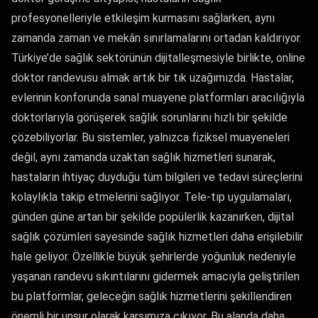
profesyonelleriyle etkileşim kurmasını sağlarken, aynı
zamanda zaman ve mekân sınırlamalarını ortadan kaldırıyor.
Türkiye’de sağlık sektörünün dijitalleşmesiyle birlikte, online
doktor randevusu almak artık bir tık uzağımızda. Hastalar,
evlerinin konforunda sanal muayene platformları aracılığıyla
doktorlarıyla görüşerek sağlık sorunlarını hızlı bir şekilde
çözebiliyorlar. Bu sistemler, yalnızca fiziksel muayeneleri
değil, aynı zamanda uzaktan sağlık hizmetleri sunarak,
hastaların ihtiyaç duyduğu tüm bilgileri ve tedavi süreçlerini
kolaylıkla takip etmelerini sağlıyor. Tele-tıp uygulamaları,
günden güne artan bir şekilde popülerlik kazanırken, dijital
sağlık çözümleri sayesinde sağlık hizmetleri daha erişilebilir
hale geliyor. Özellikle büyük şehirlerde yoğunluk nedeniyle
yaşanan randevu sıkıntılarını gidermek amacıyla geliştirilen
bu platformlar, geleceğin sağlık hizmetlerini şekillendiren
önemli bir unsur olarak karşımıza çıkıyor. Bu alanda daha