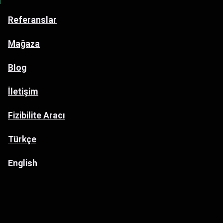
Referanslar
Mağaza
Blog
İletişim
Fizibilite Aracı
Türkçe
English