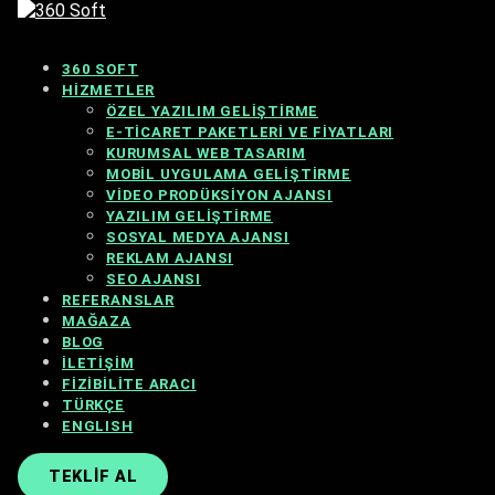
360 SOFT
HIZMETLER
ÖZEL YAZILIM GELIŞTIRME
E-TICARET PAKETLERI VE FIYATLARI
KURUMSAL WEB TASARIM
MOBIL UYGULAMA GELIŞTIRME
VIDEO PRODÜKSIYON AJANSI
YAZILIM GELIŞTIRME
SOSYAL MEDYA AJANSI
REKLAM AJANSI
SEO AJANSI
REFERANSLAR
MAĞAZA
BLOG
İLETIŞIM
FIZIBILITE ARACI
TÜRKÇE
ENGLISH
TEKLIF AL