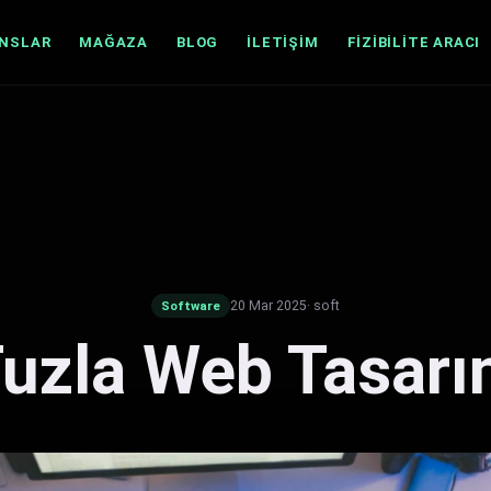
ANSLAR
MAĞAZA
BLOG
İLETIŞIM
FIZIBILITE ARACI
20 Mar 2025
· soft
Software
uzla Web Tasar