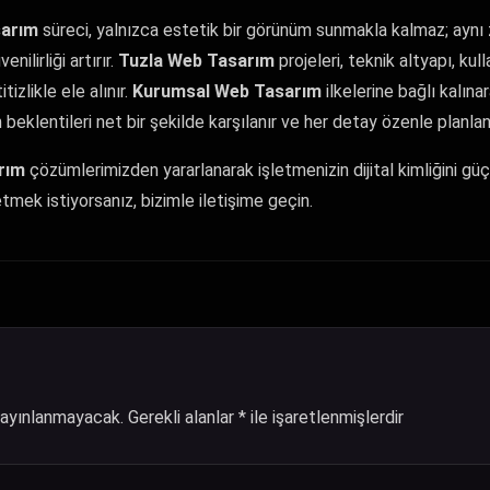
sarım
süreci, yalnızca estetik bir görünüm sunmakla kalmaz; ayn
nilirliği artırır.
Tuzla Web Tasarım
projeleri, teknik altyapı, kul
tizlikle ele alınır.
Kurumsal Web Tasarım
ilkelerine bağlı kalına
n beklentileri net bir şekilde karşılanır ve her detay özenle planlanı
rım
çözümlerimizden yararlanarak işletmenizin dijital kimliğini gü
etmek istiyorsanız, bizimle iletişime geçin.
yayınlanmayacak.
Gerekli alanlar
*
ile işaretlenmişlerdir