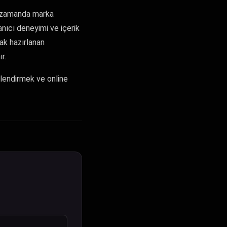
ı zamanda marka
lanıcı deneyimi ve içerik
rak hazırlanan
r.
çlendirmek ve online