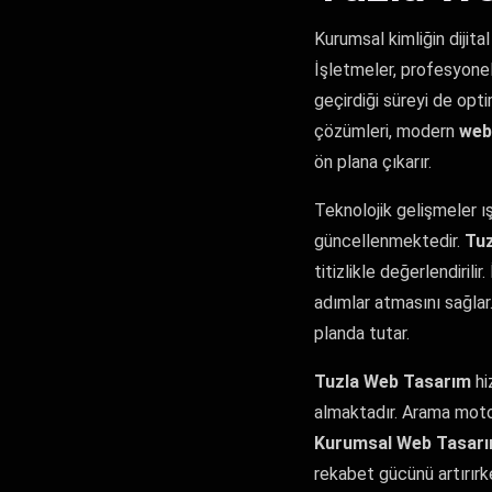
Kurumsal kimliğin dijita
İşletmeler, profesyone
geçirdiği süreyi de opt
çözümleri, modern
web
ön plana çıkarır.
Teknolojik gelişmeler ı
güncellenmektedir.
Tu
titizlikle değerlendirilir
adımlar atmasını sağlar
planda tutar.
Tuzla Web Tasarım
hi
almaktadır. Arama motor
Kurumsal Web Tasar
rekabet gücünü artırırke