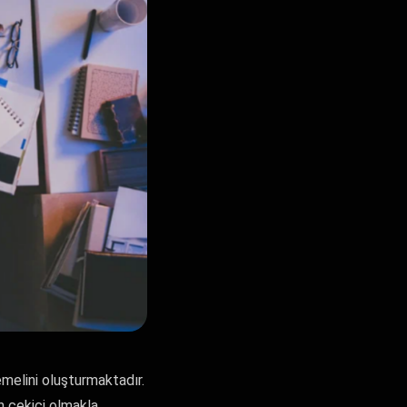
emelini oluşturmaktadır.
an çekici olmakla