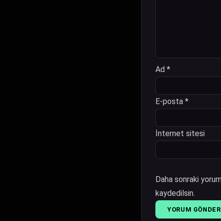
Ad
*
E-posta
*
İnternet sitesi
Daha sonraki yoruml
kaydedilsin.