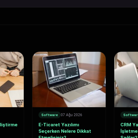
6
07 Ağu 2026
Software
Softwar
liştirme
E-Ticaret Yazılımı
CRM Yaz
Seçerken Nelere Dikkat
İşletme
Etmelisiniz?
Sağlar?