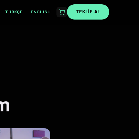
TEKLIF AL
TÜRKÇE
ENGLISH
ım