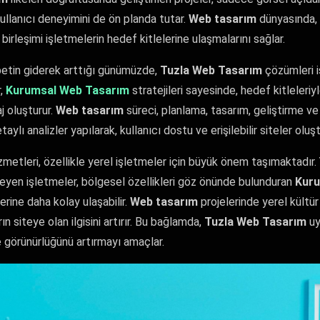
llanıcı deneyimini de ön planda tutar.
Web tasarım
dünyasında, 
birleşimi işletmelerin hedef kitlelerine ulaşmalarını sağlar.
betin giderek arttığı günümüzde,
Tuzla Web Tasarım
çözümleri i
r,
Kurumsal Web Tasarım
stratejileri sayesinde, hedef kitleleriyl
aj oluşturur.
Web tasarım
süreci, planlama, tasarım, geliştirme ve
ylı analizler yapılarak, kullanıcı dostu ve erişilebilir siteler oluş
zmetleri, özellikle yerel işletmeler için büyük önem taşımaktadır
eyen işletmeler, bölgesel özellikleri göz önünde bulunduran
Kuru
lerine daha kolay ulaşabilir.
Web tasarım
projelerinde yerel kültür
rın siteye olan ilgisini artırır. Bu bağlamda,
Tuzla Web Tasarım
uy
 görünürlüğünü artırmayı amaçlar.