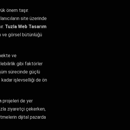
ük önem taşır.
lanıcıların site üzerinde
ır.
Tuzla Web Tasarım
im ve görsel bütünlüğü
lmekte ve
ebilirlik gibi faktörler
nüşüm sürecinde güçlü
k kadar işlevselliği de ön
m
projeleri de yer
zla ziyaretçi çekerken,
etmelerin dijital pazarda