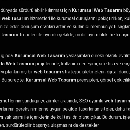
l dünyada sürdürülebilir kılınması için
Kurumsal Web Tasarım
büy
l
web tasarım
hizmetleri ile kurumsal duruşlarını pekiştirirken, kul
imize eder. dönüşüm oranları artar ve kullanıcı memnuniyeti sağlan
 tasarım
trendleri ile uyumlu şekilde, mobil uyumluluk, hızlı eriş
şığında,
Kurumsal Web Tasarım
yaklaşımları sürekli olarak evri
zla Web Tasarım
projelerinde, kullanıcı deneyimi, site hızı ve erişil
. İyi planlanmış bir
web tasarım
stratejisi, işletmelerin dijital dö
. Bu süreçte,
Kurumsal Web Tasarım
prensipleri, görsel çekicili
zmetlerinin sunduğu çözümler arasında, SEO uyumlu
web tasarı
larının gereksinimlerine uygun şekilde tasarlanan siteler, daha fa
ım
yaklaşımı ile içeriklerin de kalitesi ön plana çıkar. Bu durum, işl
n, sürdürülebilir başarıya ulaşmasını da destekler.