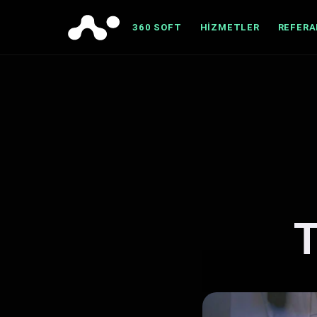
360 SOFT
HIZMETLER
REFER
T