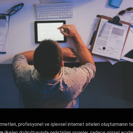
zmetleri, profesyonel ve işlevsel internet siteleri oluşturmanın t
ım
ilkeleri doğrultusunda geliştirilen projeler, sadece görsel açıd