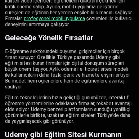
kaliteli video içerikleri, öğrencilerin dikkatini çekmek için
kritik öneme sahip. Ayrıca, mobil uygulama geliştirme
süreçleri de eğitimin her yerden erişilebilir olmasını sağlıyor.
Firmalar,
profesyonel mobil uygulama
çözümleri ile kullanıcı
deneyimini artırmaya çalışıyor.
Geleceğe Yönelik Fırsatlar
E-öğrenme sektöründeki büyüme, girişimciler için birçok
fırsat sunuyor. Özellikle Türkiye pazarında Udemy gibi
eğitim sitesi kuran firmalar için dijital dönüşüm süreçleri
büyük önem taşıyor. Aylık ödemeli e-ticaret sitesi modeli
ile kullanıcıların daha fazla içerik ve hizmete erişimi artıyor.
Bu model, hem öğrencilere hem de eğitmenlere avantaj
sağlıyor.
Eğitim teknolojilerinin hızla geliştiği günümüzde, interaktif
öğrenme yöntemlerine odaklanan firmalar, rekabet avantajı
elde ediyor. Udemy benzeri platformların sunduğu yenilikçi
çözümlerle birlikte, uzaktan eğitim siteleri Türkiye’de daha
da yaygınlaşacak gibi görünüyor.
Udemy gibi Eğitim Sitesi Kurmanın