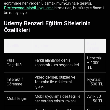
eğitimlere her yerden ulaşmak mümkün hale geliyor.
Profesyonel Mobil Uygulama
hizmetleri, bu süreçte önemli
bir rol oynuyor.
Udemy Benzeri Eğitim Sitelerinin
Özellikleri
Fiyat
Özellik
Açıklama
Aralığı
Ücretsiz
Kurs
Farklı alanlarda geniş
– 1000
Çeşitliliği
kapsamlı kurs seçenekleri.
TL
Video dersler, quizler ve
İnteraktif
Fiyatsız
forumlar ile etkileşimli
Öğrenme
– 500 TL
içerik.
Mobil uygulama desteği ile
Aylık 30
Mobil Erişim
her yerden erişim imkanı.
– 150 TL