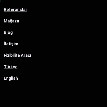
Referanslar
Mağaza
Blog
İletişim
Fizibilite Aracı
Türkçe
English