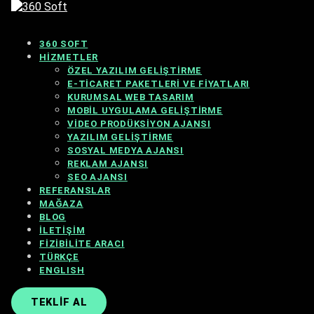
360 SOFT
HIZMETLER
ÖZEL YAZILIM GELIŞTIRME
E-TICARET PAKETLERI VE FIYATLARI
KURUMSAL WEB TASARIM
MOBIL UYGULAMA GELIŞTIRME
VIDEO PRODÜKSIYON AJANSI
YAZILIM GELIŞTIRME
SOSYAL MEDYA AJANSI
REKLAM AJANSI
SEO AJANSI
REFERANSLAR
MAĞAZA
BLOG
İLETIŞIM
FIZIBILITE ARACI
TÜRKÇE
ENGLISH
TEKLIF AL