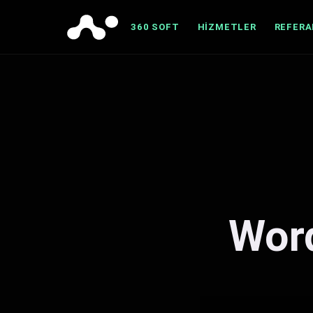
360 SOFT
HIZMETLER
REFER
Word