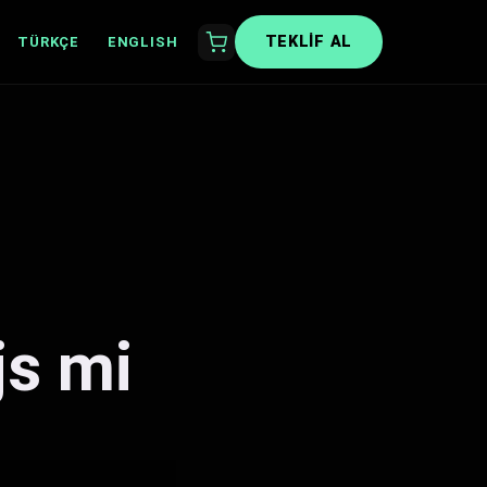
TEKLIF AL
TÜRKÇE
ENGLISH
js mi