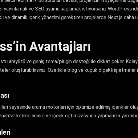
tercih edilmeli? Bu sorunun cevabı, projenizin ihtiyaçlarına bağlı
inizi yayınlamak ve SEO uyumu sağlamak istiyorsanız WordPress ideal
ı ve dinamik içerik yönetimi gerektiren projelerde Next.js daha 
s’in Avantajları
stu arayüzü ve geniş tema/plugin desteği ile dikkat çeker. Kolay
teler oluşturabilirsiniz. Özellikle blog ve küçük ölçekli işletmele
ası
eri sayesinde arama motorları için optimize edilmiş içerikler olu
 anahtar kelime analizi ve içerik optimizasyonu yapmanıza yardımcı
leri