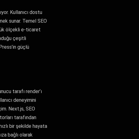
yor. Kullanıcı dostu
çenek sunar. Temel SEO
ük ölçekli e-ticaret
duğu çeşitli
dPress’in güçlü
nucu tarafı render’ı
lanıcı deneyimini
eçim. Next.js, SEO
orları tarafından
hızlı bir şekilde hayata
ıza bağlı olarak