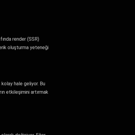
afında render (SSR)
içerik oluşturma yeteneği
 kolay hale geliyor. Bu
arın etkileşimini artırmak