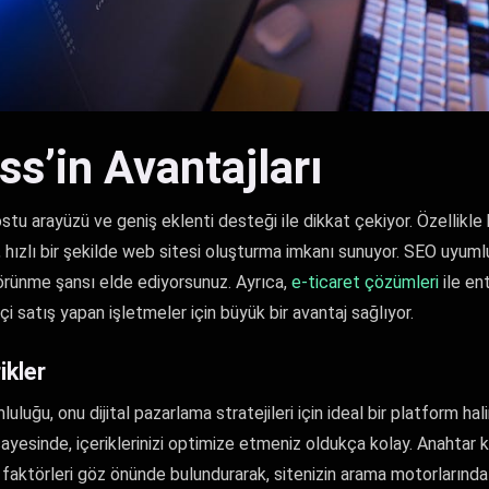
s’in Avantajları
stu arayüzü ve geniş eklenti desteği ile dikkat çekiyor. Özellikle
in, hızlı bir şekilde web sitesi oluşturma imkanı sunuyor. SEO uyu
örünme şansı elde ediyorsunuz. Ayrıca,
e-ticaret çözümleri
ile en
içi satış yapan işletmeler için büyük bir avantaj sağlıyor.
ikler
uğu, onu dijital pazarlama stratejileri için ideal bir platform hal
sayesinde, içeriklerinizi optimize etmeniz oldukça kolay. Anahtar ke
 faktörleri göz önünde bulundurarak, sitenizin arama motorlarında 