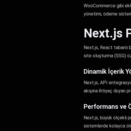
WooCommerce gibi eklent
yönetimi, ödeme sistemle
Next.js 
Next.js, React tabanlı 
site oluşturma (SSG) öze
Dinamik İçerik Y
Next.js, API entegrasyo
akışına ihtiyaç duyan pro
Performans ve Öl
Next.js, büyük ölçekli 
sistemlerde kolayca ölç