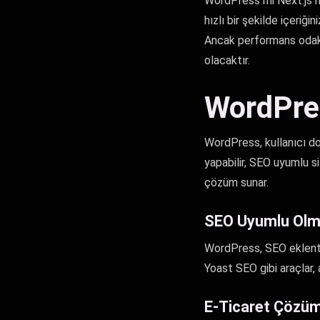
WordPress mi Next.js mi 
hızlı bir şekilde içeriğ
Ancak performans odakl
olacaktır.
WordPres
WordPress, kullanıcı do
yapabilir, SEO uyumlu si
çözüm sunar.
SEO Uyumlu Olm
WordPress, SEO eklentil
Yoast SEO gibi araçlar,
E-Ticaret Çözüm