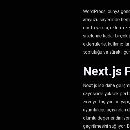
WordPress, dünya geneli
arayüzü sayesinde hem y
dostu yapısı, eklenti z
sitelerine kadar birçok 
eklentilerle, kullanıcıl
topluluğu ve sürekli gü
Next.js 
Next.js ise daha gelişm
sayesinde yüksek perfor
zirveye taşıyan bu yapı,
uyumluluğu açısından da
olumlu değerlendiriliyor
geçirilmesini sağlıyor. 