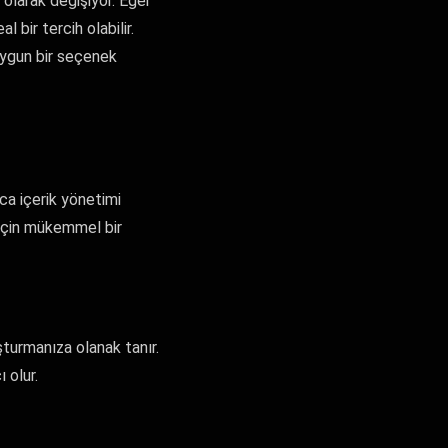
 olarak değişiyor. Eğer
 bir tercih olabilir.
uygun bir seçenek
ca içerik yönetimi
r için mükemmel bir
şturmanıza olanak tanır.
 olur.