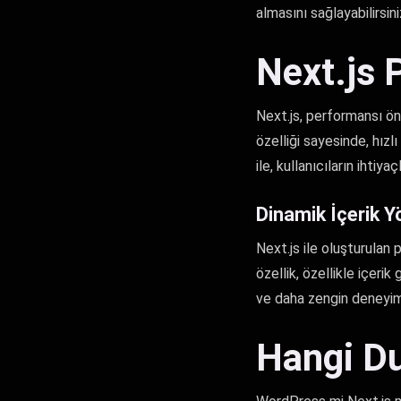
almasını sağlayabilirsini
Next.js 
Next.js, performansı ön
özelliği sayesinde, hızl
ile, kullanıcıların ihtiy
Dinamik İçerik Y
Next.js ile oluşturulan 
özellik, özellikle içerik
ve daha zengin deneyiml
Hangi D