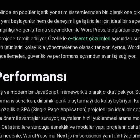
nde en popüler içerik yönetim sistemlerinden biri olarak öne çıkı
eni başlayanlar hem de deneyimli geliştiriciler için ideal bir se
enginliği ve geniş tema seçenekleri ile WordPress, bloglardan büy
projede tercih ediliyor. Özellikle
e-ticaret çözümleri
açısından sun
arın ürünlerini kolaylıkla yönetmelerine olanak tanıyor. Ayrıca, Wor
ncellemeleri, güvenlik ve performans açısından avantaj sağlıyor.
Performansı
iş ve modern bir JavaScript framework’ü olarak dikkat çekiyor. Su
mans sunarken, dinamik içerik oluşturmayı da kolaylaştırıyor. Kul
 özellikle SPA (Single Page Application) projeleri için ideal bir s
 önemli avantajlar sunuyor; sayfaların hızlı yüklenmesi arama mot
. Geliştiricilere sunduğu esneklik ve modüler yapı, projelerin daha 
Bu nedenle, WordPress mu Next.js mi sorusunun yanıtı, ihtiyaçların