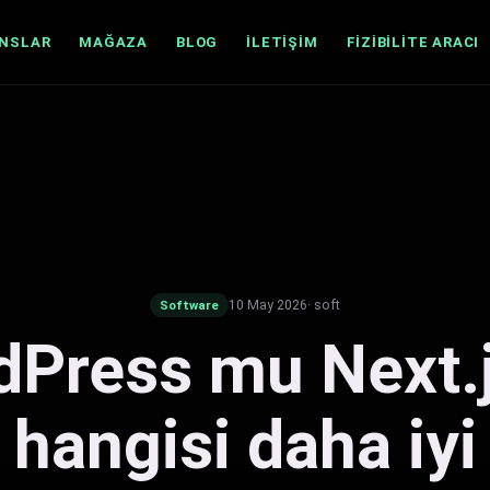
ANSLAR
MAĞAZA
BLOG
İLETIŞIM
FIZIBILITE ARACI
10 May 2026
· soft
Software
Press mu Next.
hangisi daha iyi