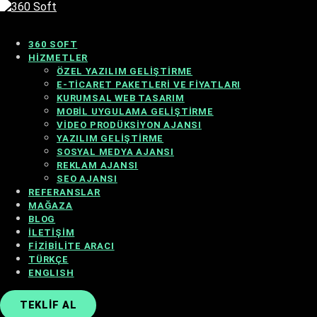
360 SOFT
HIZMETLER
ÖZEL YAZILIM GELIŞTIRME
E-TICARET PAKETLERI VE FIYATLARI
KURUMSAL WEB TASARIM
MOBIL UYGULAMA GELIŞTIRME
VIDEO PRODÜKSIYON AJANSI
YAZILIM GELIŞTIRME
SOSYAL MEDYA AJANSI
REKLAM AJANSI
SEO AJANSI
REFERANSLAR
MAĞAZA
BLOG
İLETIŞIM
FIZIBILITE ARACI
TÜRKÇE
ENGLISH
TEKLIF AL