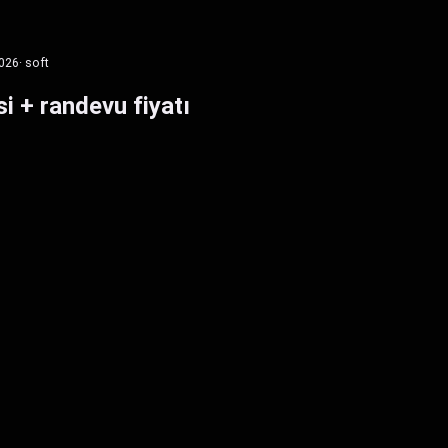
026
· soft
i + randevu fiyatı