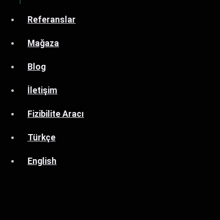
Referanslar
Mağaza
Blog
İletişim
Fizibilite Aracı
Türkçe
English