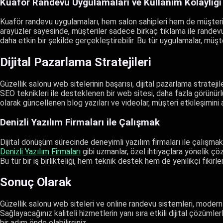
Kuaför Randevu Uygulamaları ve Kullanım Kolaylığı
Kuaför randevu uygulamaları, hem salon sahipleri hem de müşterile
arayüzler sayesinde, müşteriler sadece birkaç tıklama ile randevu 
daha etkin bir şekilde gerçekleştirebilir. Bu tür uygulamalar, müşte
Dijital Pazarlama Stratejileri
Güzellik salonu web sitelerinin başarısı, dijital pazarlama strateji
SEO teknikleri ile desteklenen bir web sitesi, daha fazla görünürlü
olarak güncellenen blog yazıları ve videolar, müşteri etkileşimini ar
Denizli Yazılım Firmaları ile Çalışmak
Dijital dönüşüm sürecinde deneyimli yazılım firmaları ile çalışmak, g
Denizli Yazılım Firmaları
gibi uzmanlar, özel ihtiyaçlara yönelik çözü
Bu tür bir iş birlikteliği, hem teknik destek hem de yenilikçi fikir
Sonuç Olarak
Güzellik salonu web siteleri ve online randevu sistemleri, modern 
Sağlayacağınız kaliteli hizmetlerin yanı sıra etkili dijital çözüml
bir adım önde olabilirsiniz.