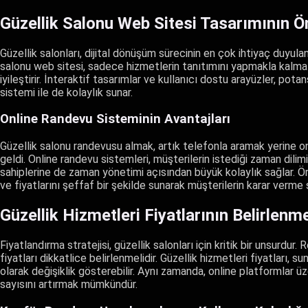
Güzellik Salonu Web Sitesi Tasarımının 
Güzellik salonları, dijital dönüşüm sürecinin en çok ihtiyaç duyulan
salonu web sitesi, sadece hizmetlerin tanıtımını yapmakla kalm
iyileştirir. İnteraktif tasarımlar ve kullanıcı dostu arayüzler, pota
sistemi ile de kolaylık sunar.
Online Randevu Sisteminin Avantajları
Güzellik salonu randevusu almak, artık telefonla aramak yerine on
geldi. Online randevu sistemleri, müşterilerin istediği zaman dili
sahiplerine de zaman yönetimi açısından büyük kolaylık sağlar. Ör
ve fiyatlarını şeffaf bir şekilde sunarak müşterilerin karar verme sü
Güzellik Hizmetleri Fiyatlarının Belirlenm
Fiyatlandırma stratejisi, güzellik salonları için kritik bir unsurdu
fiyatları dikkatlice belirlenmelidir. Güzellik hizmetleri fiyatları,
olarak değişiklik gösterebilir. Aynı zamanda, online platformlar ü
sayısını artırmak mümkündür.