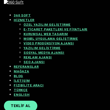
360 SOFT
HIZMETLER
ÖZEL YAZILIM GELIŞTIRME
E-TICARET PAKETLERI VE FIYATLARI
KURUMSAL WEB TASARIM
MOBIL UYGULAMA GELIŞTIRME
VIDEO PRODÜKSIYON AJANSI
YAZILIM GELIŞTIRME
SOSYAL MEDYA AJANSI
REKLAM AJANSI
SEO AJANSI
REFERANSLAR
MAĞAZA
BLOG
İLETIŞIM
FIZIBILITE ARACI
TÜRKÇE
ENGLISH
TEKLIF AL