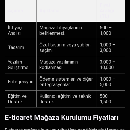
Fiyat
Aşama
Açıklama
Aralığı
(TL)
İhtiyaç
Mağaza ihtiyaçlarının
500 –
Analizi
belirlenmesi.
1,000
Özel tasarım veya şablon
1,000 –
Tasarım
seçimi.
3,000
Yazılım
Mağaza yazılımının
3,000 –
Geliştirme
kodlanması.
10,000
Ödeme sistemleri ve diğer
1,000 –
Entegrasyon
entegrasyonlar.
5,000
Eğitim ve
Kullanıcı eğitimi ve teknik
500 –
Destek
destek.
1,500
E-ticaret Mağaza Kurulumu Fiyatları