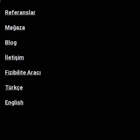
Referanslar
Mağaza
Blog
İletişim
Fizibilite Aracı
Türkçe
English