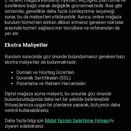
E-ticaret mağaza kurulumu fiyatları, seçtiğiniz platforma ve
özelliklere bağlı olarak değişiklik göstermektedir. İkas gibi
sistemler, genellikle daha fazla özelleştirme seçeneği
sunar, bu da maliyetleri etkileyebilir. Ayrıca, online mağaza
kurulum hizmetleri alırken dikkat etmeniz gereken noktalar
arasında hizmet sağlayıcının tecrübesi ve referansları da
yer alır.
Ekstra Maliyetler
Kurulum sürecinde göz önünde bulundurmanız gereken bazı
ekstra maliyetler de bulunmaktadır:
Domain ve Hosting Ücretleri
Güvenlik Sertifikaları (SSL)
Pazarlama ve Reklam Harcamaları
Dijital mağaza açma maliyeti, bu unsurlar göz önünde
bulundurulduğunda daha net bir şekilde belirlenebilir.
İhtiyaçlarınıza uygun bir planlama yaparak, bütçenizi daha
verimli kullanabilirsiniz.
Daha fazla bilgi için
Mobil Yazılım Geliştirme Firması​
‘nı
ziyaret edebilirsiniz.