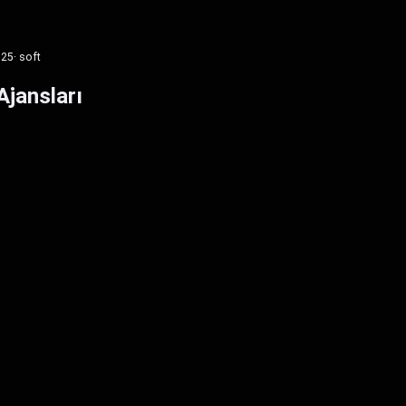
025
· soft
Ajansları