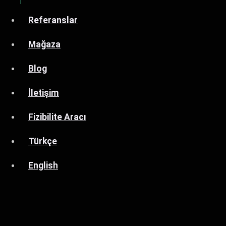
Referanslar
Mağaza
Blog
İletişim
Fizibilite Aracı
Türkçe
English