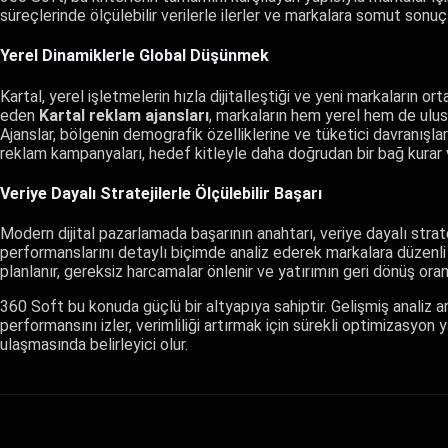
süreçlerinde ölçülebilir verilerle ilerler ve markalara somut sonuçl
Yerel Dinamiklerle Global Düşünmek
Kartal, yerel işletmelerin hızla dijitalleştiği ve yeni markaların or
eden
Kartal reklam ajansları
, markaların hem yerel hem de ulus
Ajanslar, bölgenin demografik özelliklerine ve tüketici davranışların
reklam kampanyaları, hedef kitleyle daha doğrudan bir bağ kurar 
Veriye Dayalı Stratejilerle Ölçülebilir Başarı
Modern dijital pazarlamada başarının anahtarı, veriye dayalı strate
performanslarını detaylı biçimde analiz ederek markalara düzenli
planlanır, gereksiz harcamalar önlenir ve yatırımın geri dönüş oranı 
360 Soft bu konuda güçlü bir altyapıya sahiptir. Gelişmiş analiz 
performansını izler, verimliliği artırmak için sürekli optimizasyon
ulaşmasında belirleyici olur.