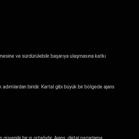
nmesine ve sürdürülebilir başarıya ulaşmasına katkı
 adımlardan biridir. Kartal gibi büyük bir bölgede ajans
güvenilir bir iş ortağıdır. Ajans, dijital pazarlama