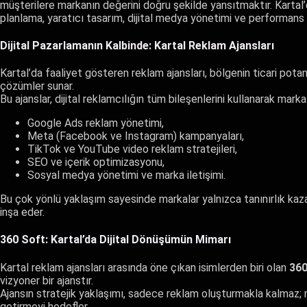
müşterilere markanın değerini doğru şekilde yansıtmaktır. Kartal’d
planlama, yaratıcı tasarım, dijital medya yönetimi ve performans a
Dijital Pazarlamanın Kalbinde: Kartal Reklam Ajansları
Kartal’da faaliyet gösteren reklam ajansları, bölgenin ticari potan
çözümler sunar.
Bu ajanslar, dijital reklamcılığın tüm bileşenlerini kullanarak marka
Google Ads reklam yönetimi,
Meta (Facebook ve Instagram) kampanyaları,
TikTok ve YouTube video reklam stratejileri,
SEO ve içerik optimizasyonu,
Sosyal medya yönetimi ve marka iletişimi.
Bu çok yönlü yaklaşım sayesinde markalar yalnızca tanınırlık ka
inşa eder.
360 Soft: Kartal’da Dijital Dönüşümün Mimarı
Kartal reklam ajansları arasında öne çıkan isimlerden biri olan
360
vizyoner bir ajanstır.
Ajansın stratejik yaklaşımı, sadece reklam oluşturmakla kalmaz; ma
getirmeyi hedefler.