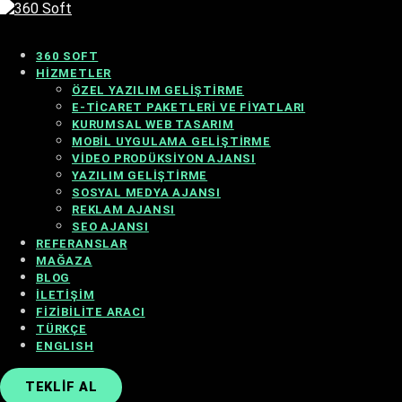
360 SOFT
HIZMETLER
ÖZEL YAZILIM GELIŞTIRME
E-TICARET PAKETLERI VE FIYATLARI
KURUMSAL WEB TASARIM
MOBIL UYGULAMA GELIŞTIRME
VIDEO PRODÜKSIYON AJANSI
YAZILIM GELIŞTIRME
SOSYAL MEDYA AJANSI
REKLAM AJANSI
SEO AJANSI
REFERANSLAR
MAĞAZA
BLOG
İLETIŞIM
FIZIBILITE ARACI
TÜRKÇE
ENGLISH
TEKLIF AL