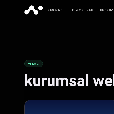
360 SOFT
HIZMETLER
REFER
BLOG
kurumsal web