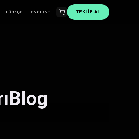
TEKLIF AL
TÜRKÇE
ENGLISH
rıBlog