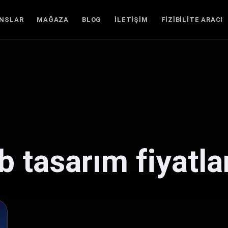
ANSLAR
MAĞAZA
BLOG
İLETIŞIM
FIZIBILITE ARACI
 tasarım fiyatla