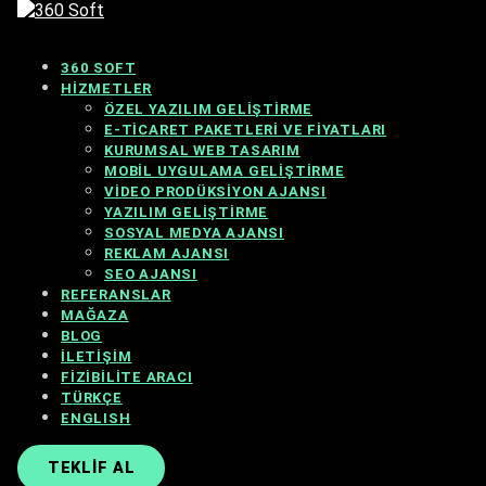
360 SOFT
HIZMETLER
ÖZEL YAZILIM GELIŞTIRME
E-TICARET PAKETLERI VE FIYATLARI
KURUMSAL WEB TASARIM
MOBIL UYGULAMA GELIŞTIRME
VIDEO PRODÜKSIYON AJANSI
YAZILIM GELIŞTIRME
SOSYAL MEDYA AJANSI
REKLAM AJANSI
SEO AJANSI
REFERANSLAR
MAĞAZA
BLOG
İLETIŞIM
FIZIBILITE ARACI
TÜRKÇE
ENGLISH
TEKLIF AL