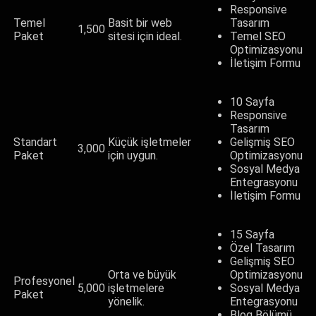
Responsive
Temel
Basit bir web
Tasarım
1,500
Paket
sitesi için ideal.
Temel SEO
Optimizasyonu
İletişim Formu
10 Sayfa
Responsive
Tasarım
Standart
Küçük işletmeler
Gelişmiş SEO
3,000
Paket
için uygun.
Optimizasyonu
Sosyal Medya
Entegrasyonu
İletişim Formu
15 Sayfa
Özel Tasarım
Gelişmiş SEO
Orta ve büyük
Optimizasyonu
Profesyonel
5,000
işletmelere
Sosyal Medya
Paket
yönelik.
Entegrasyonu
Blog Bölümü