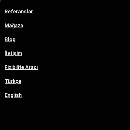
Referanslar
Mağaza
Blog
İletişim
Fizibilite Aracı
Türkçe
English