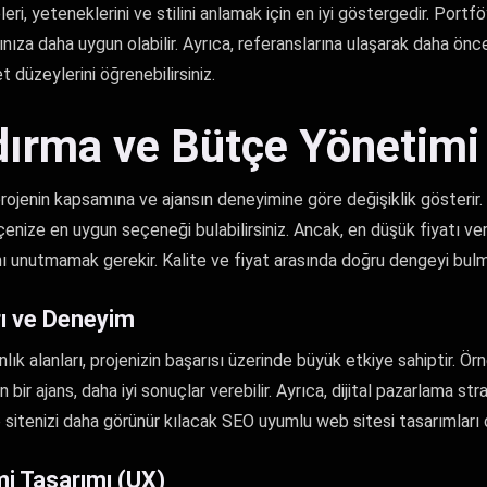
leri, yeteneklerini ve stilini anlamak için en iyi göstergedir. Port
rınıza daha uygun olabilir. Ayrıca, referanslarına ulaşarak daha önce
 düzeylerini öğrenebilirsiniz.
dırma ve Bütçe Yönetimi
rojenin kapsamına ve ajansın deneyimine göre değişiklik gösterir. F
nize en uygun seçeneği bulabilirsiniz. Ancak, en düşük fiyatı ve
nı unutmamak gerekir. Kalite ve fiyat arasında doğru dengeyi bulm
rı ve Deneyim
lık alanları, projenizin başarısı üzerinde büyük etkiye sahiptir. Örn
bir ajans, daha iyi sonuçlar verebilir. Ayrıca, dijital pazarlama str
 sitenizi daha görünür kılacak SEO uyumlu web sitesi tasarımları d
mi Tasarımı (UX)