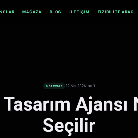
ANSLAR
MAĞAZA
BLOG
İLETIŞIM
FIZIBILITE ARACI
22 Nis 2026
· soft
Software
Tasarım Ajansı 
Seçilir