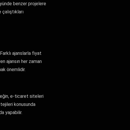
föyünde benzer projelere
 çalıştıkları
arklı ajanslarla fiyat
ren ajansın her zaman
ak önemlidir.
eğin, e-ticaret siteleri
atejileri konusunda
a yapabilir.