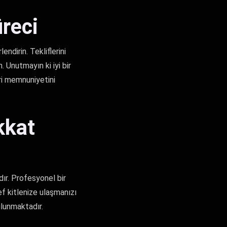
reci
ndirin. Tekliflerini
n. Unutmayın ki iyi bir
eri memnuniyetini
kkat
dır. Profesyonel bir
ef kitlenize ulaşmanızı
ulunmaktadır.