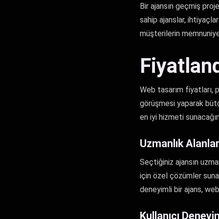
Bir ajansın geçmiş proje
sahip ajanslar, ihtiyaçla
müşterilerin memnuniyet
Fiyatlan
Web tasarım fiyatları, p
görüşmesi yaparak bütçe
en iyi hizmeti sunacağı
Uzmanlık Alanla
Seçtiğiniz ajansın uzman
için özel çözümler sunan 
deneyimli bir ajans, web
Kullanıcı Deneyi