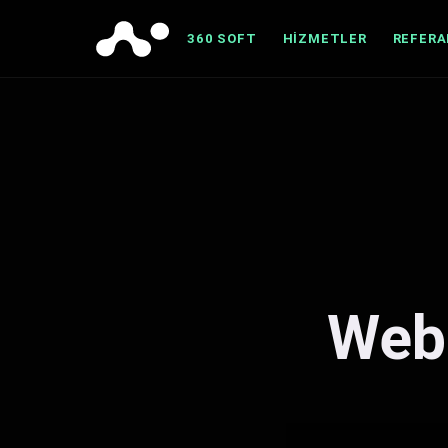
360 SOFT
HIZMETLER
REFER
Web 