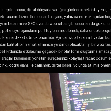
 seçilir sorusu, dijital dünyada varlığını güçlendirmek isteyen işlet
b tasarım hizmetleri sunan bir ajans, yalnızca estetik açıdan hoş b
yimi tasarımı ve SEO uyumlu web sitesi gibi unsurları da göz önü
, potansiyel ajansların portföylerini incelemek, daha önceki projel
larına dikkat etmek önemlidir. Ayrıca, web tasarım fiyatları ko
an kaliteli bir hizmet almanıza yardımcı olacaktır. İyi bir web tas
edef kitlenizle etkileşime geçecek bir platform oluşturma amacı 
i araçlar kullanarak yönetim süreçlerinizi kolaylaştıracak çözümler
ır ki, doğru ajans ile çalışmak, dijital başarı yolunda atılmış önemli