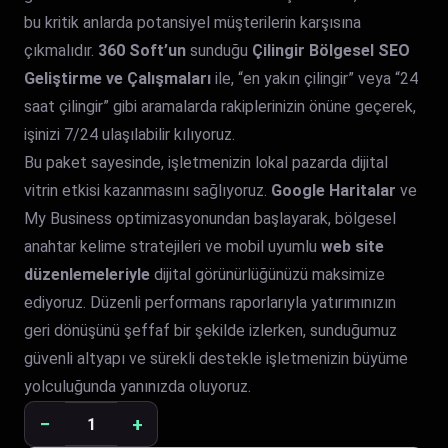
25.000,00₺.
bu kritik anlarda potansiyel müşterilerin karşısına
çıkmalıdır.
360 Soft’un
sunduğu
Çilingir Bölgesel SEO
Geliştirme ve Çalışmaları
ile, “en yakın çilingir” veya “24
saat çilingir” gibi aramalarda rakiplerinizin önüne geçerek,
işinizi 7/24 ulaşılabilir kılıyoruz.
Bu paket sayesinde, işletmenizin lokal pazarda dijital
vitrin etkisi kazanmasını sağlıyoruz.
Google Haritalar
ve
My Business optimizasyonundan başlayarak, bölgesel
anahtar kelime stratejileri ve mobil uyumlu
web site
düzenlemeleriyle
dijital görünürlüğünüzü maksimize
ediyoruz. Düzenli performans raporlarıyla yatırımınızın
geri dönüşünü şeffaf bir şekilde izlerken, sunduğumuz
güvenli altyapı ve sürekli destekle işletmenizin büyüme
yolculuğunda yanınızda oluyoruz.
−
+
Çilingir