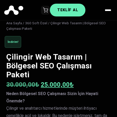
TEKLIF AL
Ana Sayfa
/
360 Soft Özel
/ Çilingir Web Tasarım | Bölgesel SEO
Çalışması Paketi
İndirim!
Çilingir Web Tasarım |
Bölgesel SEO Çalışması
Paketi
Orijinal
Şu
30.000,00
₺
25.000,00
₺
Neden Bölgesel SEO Çalışması Sizin İçin Hayati
fiyat:
andaki
Önemde?
30.000,00₺.
fiyat:
Çilingir ve anahtarcı hizmetlerinde müşteri ihtiyacı
genellikle acil ve lokaldir. Bu nedenle işletmeniz, tam da