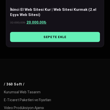
İkinci El Web Sitesi Kur | Web Sitesi Kurmak (2.el
Eşya Web Sitesi)
Orijinal
Şu
20.000,00
₺
32.000,00
₺
fiyat:
andaki
32.000,00₺.
fiyat:
SEPETE EKLE
20.000,00₺.
/ 360 Soft /
Kurumsal Web Tasarım
E-Ticaret Paketleri ve Fiyatları
Video Prodüksiyon Ajansı