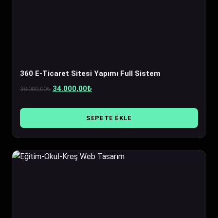
360 E-Ticaret Sitesi Yapımı Full Sistem
Orijinal
Şu
34.000,00
₺
38.000,00
₺
fiyat:
andaki
38.000,00₺.
fiyat:
SEPETE EKLE
34.000,00₺.