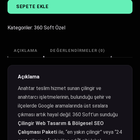
Web
SEPETE EKLE
Tasarım
|
Bölgesel
Kategoriler:
360 Soft Özel
SEO
Çalışması
Paketi
AÇIKLAMA
DEĞERLENDIRMELER (0)
adet
Açıklama
Anahtar teslim hizmet sunan çilingir ve
anahtarcı işletmelerinin, bulunduğu şehir ve
ilçelerde Google aramalarında üst sıralara
çıkması artık hayal değil. 360 Soft’un sunduğu
Çilingir Web Tasarım & Bölgesel SEO
Çalışması Paketi
ile, “en yakın çilingir” veya “24