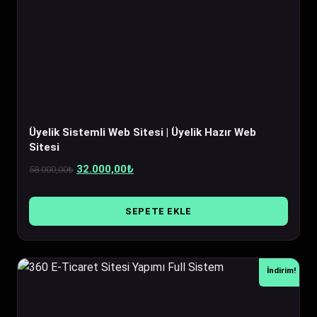
Üyelik Sistemli Web Sitesi | Üyelik Hazır Web
Sitesi
Orijinal
Şu
32.000,00
₺
58.000,00
₺
fiyat:
andaki
58.000,00₺.
fiyat:
SEPETE EKLE
32.000,00₺.
İndirim!