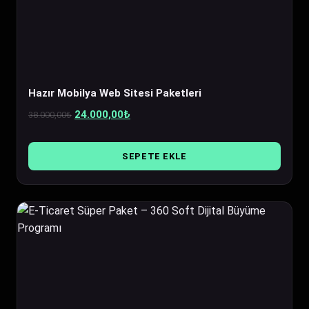
Hazır Mobilya Web Sitesi Paketleri
Orijinal
Şu
24.000,00
₺
38.000,00
₺
fiyat:
andaki
38.000,00₺.
fiyat:
SEPETE EKLE
24.000,00₺.