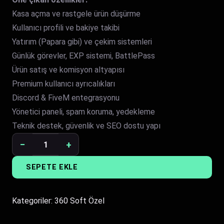
Kasa açma ve rastgele ürün düşürme
Kullanıcı profili ve bakiye takibi
Yatırım (Papara gibi) ve çekim sistemleri
Günlük görevler, EXP sistemi, BattlePass
Ürün satış ve komisyon altyapısı
Premium kullanıcı ayrıcalıkları
Discord & FiveM entegrasyonu
Yönetici paneli, spam koruma, yedekleme
Teknik destek, güvenlik ve SEO dostu yapı
−
+
FiveM
Entegre
SEPETE EKLE
Kasa
ve
Ürün
Kategoriler:
360 Soft Özel
Sistemi