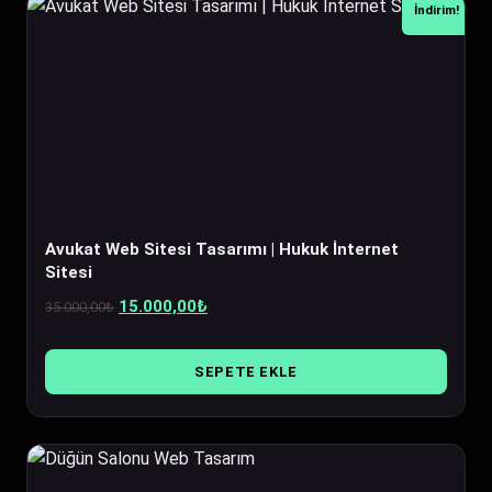
İndirim!
Avukat Web Sitesi Tasarımı | Hukuk İnternet
Sitesi
Orijinal
Şu
15.000,00
₺
35.000,00
₺
fiyat:
andaki
35.000,00₺.
fiyat:
SEPETE EKLE
15.000,00₺.