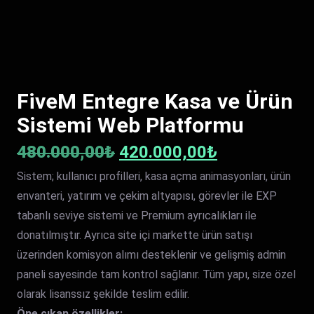
FiveM Entegre Kasa ve Ürün
Sistemi Web Platformu
Orijinal
Şu
480.000,00
₺
420.000,00
₺
Sistem; kullanıcı profilleri, kasa açma animasyonları, ürün
fiyat:
andaki
envanteri, yatırım ve çekim altyapısı, görevler ile EXP
480.000,00₺.
fiyat:
tabanlı seviye sistemi ve Premium ayrıcalıkları ile
donatılmıştır. Ayrıca site içi markette ürün satışı
420.000,00₺
üzerinden komisyon alımı desteklenir ve gelişmiş admin
paneli sayesinde tam kontrol sağlanır. Tüm yapı, size özel
olarak lisanssız şekilde teslim edilir.
Öne çıkan özellikler: