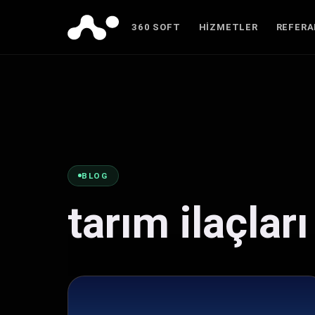
360 SOFT
HIZMETLER
REFER
BLOG
tarım ilaçlar