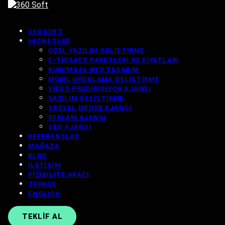
360 SOFT
HIZMETLER
ÖZEL YAZILIM GELIŞTIRME
E-TICARET PAKETLERI VE FIYATLARI
KURUMSAL WEB TASARIM
MOBIL UYGULAMA GELIŞTIRME
VIDEO PRODÜKSIYON AJANSI
YAZILIM GELIŞTIRME
SOSYAL MEDYA AJANSI
REKLAM AJANSI
SEO AJANSI
REFERANSLAR
MAĞAZA
BLOG
İLETIŞIM
FIZIBILITE ARACI
TÜRKÇE
ENGLISH
TEKLIF AL