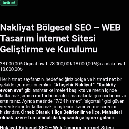
İndirim!
Nakliyat Bölgesel SEO – WEB
Tasarım İnternet Sitesi
Geliştirme ve Kurulumu
28.000,00
₺
Orijinal fiyat: 28.000,00₺.
18.000,00
₺
Şu andaki fiyat:
18.000,00₺.
Her hizmet sayfanızın, hedeflediğiniz bölge ve hizmeti net bir
şekilde içermesi önemlidir.
“Ataşehir Nakliyat”
,
“Kadıköy
evden eve”
gibi anahtar kelimeleri başlıkta ve metin içinde
kullanarak, arama motorlarında ilgili aramalarda görünürlüğünüzü
artırırsınız. Ayrıca metinde “7/24 hizmet”, “sigortalı” gibi güven
veren kelimeler kullanmak, müşterinin karar verme sürecini
hızlandırır.
Örnek Olarak 1 İlçe Belirlenilir ve İlçe, Mahalleri
olmak üzere tüm alanalrda kapsamlı çalışma sğalanır.
Nakliyat Bölgesel SEO – Web Tasarım İnternet Sitesi