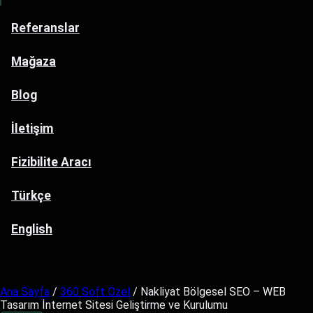
Referanslar
Mağaza
Blog
İletişim
Fizibilite Aracı
Türkçe
English
Ana Sayfa
/
360 Soft Özel
/ Nakliyat Bölgesel SEO – WEB
Tasarım İnternet Sitesi Geliştirme ve Kurulumu