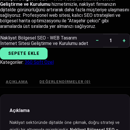
Geliştirme ve Kurulumu
hizmetimizle, nakliyat firmanızın
dijitalde görünürlüğünü artırarak daha fazla müşteriye ulaşmasını
sağlıyoruz. Profesyonel web sitesi, kalıcı SEO stratejileri ve
bölgesel harita optimizasyonu ile “Ataşehir çekici” gibi
aramalarda üst sıralarda yer almanızı sağlıyoruz.
Nakliyat Bölgesel SEO - WEB Tasarım
−
+
İnternet Sitesi Geliştirme ve Kurulumu adet
SEPETE EKLE
Kategoriler:
360 Soft Özel
AÇIKLAMA
DEĞERLENDIRMELER (0)
Açıklama
Nakliyat sektöründe dijitalde öne çıkmak, doğru strateji ve
güçlü bir altyapıyla mümkündür.
Nakliyat
Bölgesel SEO –