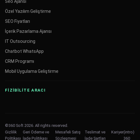
Seo Ajansı
Özel Yazılım Geliştirme
SEO Fiyatları
İçerik Pazarlama Ajansı
IT Outsourcing
Chatbot WhatsApp
CRM Programı
Mobil Uygulama Geliştirme
FİZİBİLİTE ARACI
©360 Soft 2026. All rights reserved.
Gizlilik
Geri Ödeme ve
Mesafeli Satış
Teslimat ve
Kariyer
(intro)
Politikası
İade Politikası
Sözleşmesi
İade Şartları
360